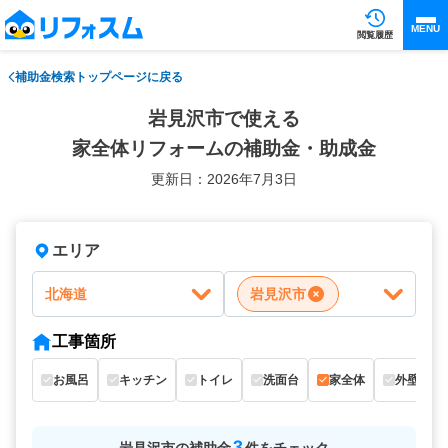
MENU
閲覧履歴
補助金検索トップページに戻る
岩見沢市で使える
家全体リフォームの補助金・助成金
更新日：2026年7月3日
エリア
北海道
岩見沢市
工事箇所
お風呂
キッチン
トイレ
洗面台
家全体
外壁
3