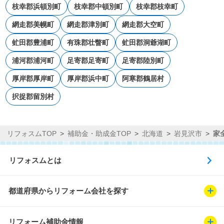
枝幸郡浜頓別町
枝幸郡中頓別町
枝幸郡枝幸町
網走郡美幌町
網走郡津別町
網走郡大空町
虻田郡豊浦町
有珠郡壮瞥町
虻田郡洞爺湖町
浦河郡浦河町
足寄郡足寄町
足寄郡陸別町
厚岸郡厚岸町
厚岸郡浜中町
阿寒郡鶴居村
択捉郡留別村
リフォスムTOP
補助金・助成金TOP
北海道
岩見沢市
家
リフォスムとは
都道府県からリフォーム会社を探す
リフォーム補助金情報