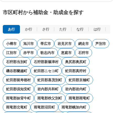
市区町村から補助金・助成金を探す
あ行
か行
さ行
た行
な行
は行
小樽市
旭川市
帯広市
岩見沢市
網走市
芦別市
江別市
赤平市
歌志内市
恵庭市
石狩市
石狩郡当別町
石狩郡新篠津村
奥尻郡奥尻町
磯谷郡蘭越町
虻田郡ニセコ町
虻田郡真狩村
虻田郡留寿都村
虻田郡喜茂別町
虻田郡京極町
虻田郡倶知安町
岩内郡共和町
岩内郡岩内町
雨竜郡妹背牛町
雨竜郡秩父別町
雨竜郡雨竜町
雨竜郡北竜町
雨竜郡沼田町
雨竜郡幌加内町