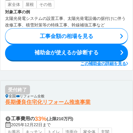
家全体
屋根
その他
対象工事の例
太陽光発電システムの設置工事、太陽光発電設備の据付けに伴う
改修工事、積雪対策等の特殊工事、幹線補強工事など
工事金額の相場を見る
補助金が使えるか診断する
この補助金の詳細を見る
受付終了
全国
リフォーム全般
長期優良住宅化リフォーム推進事業
33%
工事費用の
(上限210万円)
2025年12月22日まで
お風呂
キッチン
トイレ
洗面台
家全体
玄関