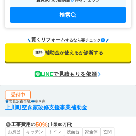
岩見沢市
の
補助金
件をチェック
検索
賢くリフォーム
要チェック
するなら
補助金が使えるか診断する
無料
LINE
で見積もりを依頼
受付中
岩見沢市全域
空き家
上川町空き家改修支援事業補助金
50%
工事費用の
(上限80万円)
お風呂
キッチン
トイレ
洗面台
家全体
玄関