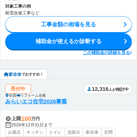
対象工事の例
耐震改修工事など
工事金額の相場を見る
補助金が使えるか診断する
この補助金の詳細を見る
家全体
でおすすめ！
12,316
受付中
検討中
人が
全国
リフォーム全般
みらいエコ住宅2026事業
100
上限
万円
2026年12月31日まで
お風呂
キッチン
トイレ
洗面台
家全体
玄関