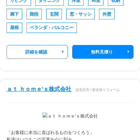
リビング
ダイニング
洋室
和室
収納
廊下
階段
玄関
窓・サッシ
外壁
屋根
ベランダ・バルコニー
詳細を確認
無料見積り
ａｔ ｈｏｍｅ'ｓ株式会社
岩見沢市 / 家全体リフォーム
「お客様に本当に喜ばれるものをつくろう」
私達はいつもこの言葉を心に刻み