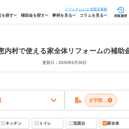
リフォスムとは
|
加盟店募集
社を探す
補助金を探す
事例を見る
コラムを見る
閲覧履歴
恵内村で使える
家全体リフォームの補助
更新日：2026年6月30日
道
古宇郡神恵内村
キッチン
トイレ
洗面台
家全体