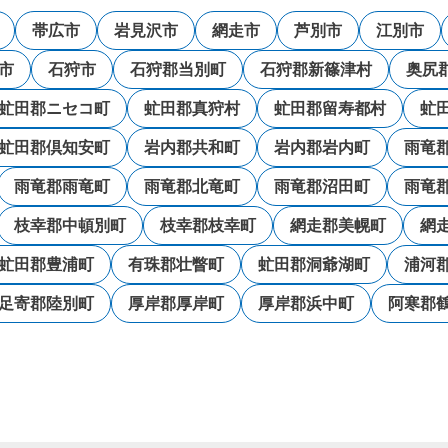
帯広市
岩見沢市
網走市
芦別市
江別市
市
石狩市
石狩郡当別町
石狩郡新篠津村
奥尻
虻田郡ニセコ町
虻田郡真狩村
虻田郡留寿都村
虻
虻田郡倶知安町
岩内郡共和町
岩内郡岩内町
雨竜
雨竜郡雨竜町
雨竜郡北竜町
雨竜郡沼田町
雨竜
枝幸郡中頓別町
枝幸郡枝幸町
網走郡美幌町
網
虻田郡豊浦町
有珠郡壮瞥町
虻田郡洞爺湖町
浦河
足寄郡陸別町
厚岸郡厚岸町
厚岸郡浜中町
阿寒郡