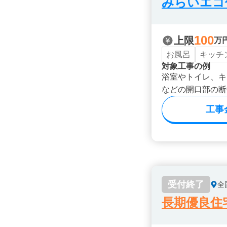
みらいエコ住
100
上限
万
お風呂
キッチ
対象工事の例
浴室やトイレ、キ
などの開口部の断
工事
受付終了
全
長期優良住