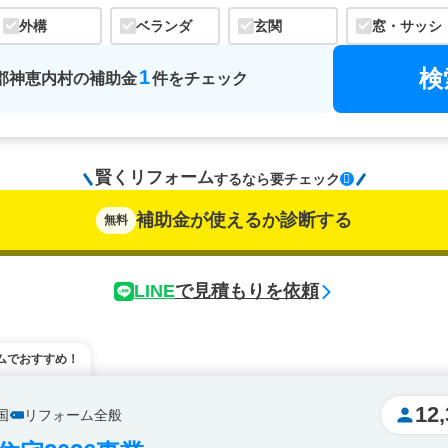
外構
ベランダ
玄関
窓・サッシ
検
1
郡神恵内村
の
補助金
件をチェック
賢くリフォーム
するなら
要チェック
補助金が使えるか診断する
無料
LINE
で見積もりを依頼
ムでおすすめ！
12,
国
リフォーム全般