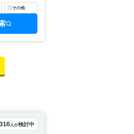
その他
索
316
検討中
人が