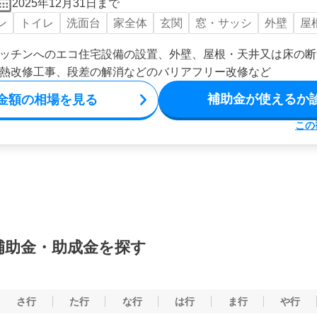
2025年12月31日まで
ン
トイレ
洗面台
家全体
玄関
窓・サッシ
外壁
屋
ッチンへのエコ住宅設備の設置、外壁、屋根・天井又は床の断
熱改修工事、段差の解消などのバリアフリー改修など
補助金が使えるか
金額の相場を見る
この
補助金・助成金を探す
さ行
た行
な行
は行
ま行
や行