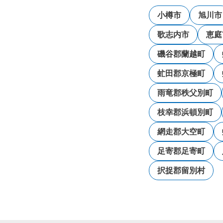
小樽市
旭川市
歌志内市
恵庭
磯谷郡蘭越町
虻田郡京極町
雨竜郡秩父別町
枝幸郡浜頓別町
網走郡大空町
足寄郡足寄町
択捉郡留別村