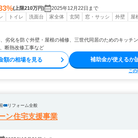
33%
(上限210万円)
2025年12月22日まで
ン
トイレ
洗面台
家全体
玄関
窓・サッシ
外壁
屋
事、劣化を防ぐ外壁・屋根の補修、三世代同居のためのキッチ
、断熱改修工事など
補助金が使えるか
金額の相場を見る
この
国
リフォーム全般
ーン住宅支援事業