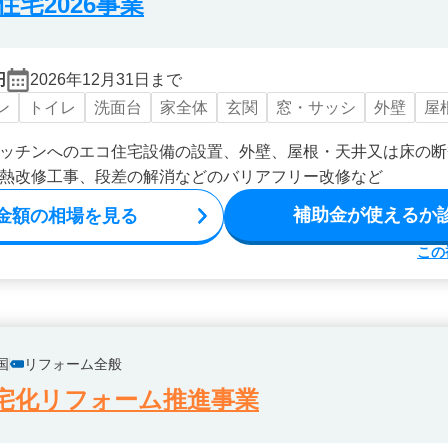
宅2026事業
円
2026年12月31日まで
ン
トイレ
洗面台
家全体
玄関
窓・サッシ
外壁
屋
ッチンへのエコ住宅設備の設置、外壁、屋根・天井又は床の断
熱改修工事、段差の解消などのバリアフリー改修など
補助金が使えるか
金額の相場を見る
この
国
リフォーム全般
宅化リフォーム推進事業