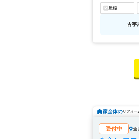
屋根
古宇
家全体の
リフォー
受付中
全