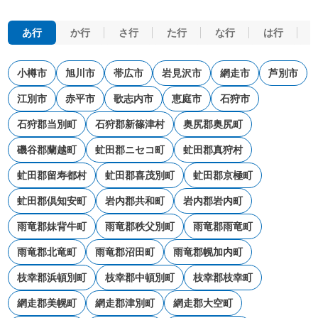
あ行
か行
さ行
た行
な行
は行
小樽市
旭川市
帯広市
岩見沢市
網走市
芦別市
江別市
赤平市
歌志内市
恵庭市
石狩市
石狩郡当別町
石狩郡新篠津村
奥尻郡奥尻町
磯谷郡蘭越町
虻田郡ニセコ町
虻田郡真狩村
虻田郡留寿都村
虻田郡喜茂別町
虻田郡京極町
虻田郡倶知安町
岩内郡共和町
岩内郡岩内町
雨竜郡妹背牛町
雨竜郡秩父別町
雨竜郡雨竜町
雨竜郡北竜町
雨竜郡沼田町
雨竜郡幌加内町
枝幸郡浜頓別町
枝幸郡中頓別町
枝幸郡枝幸町
網走郡美幌町
網走郡津別町
網走郡大空町