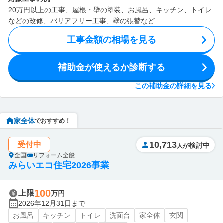
20万円以上の工事、屋根・壁の塗装、お風呂、キッチン、トイレ
などの改修、バリアフリー工事、壁の張替など
工事金額の相場を見る
補助金が使えるか診断する
この補助金の詳細を見る
家全体
でおすすめ！
10,713
受付中
検討中
人が
全国
リフォーム全般
みらいエコ住宅2026事業
100
上限
万円
2026年12月31日まで
お風呂
キッチン
トイレ
洗面台
家全体
玄関