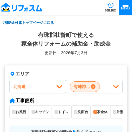
MENU
閲覧履歴
補助金検索トップページに戻る
有珠郡壮瞥町で使える
家全体リフォームの補助金・助成金
更新日：2026年7月3日
エリア
北海道
有珠郡壮瞥町
工事箇所
お風呂
キッチン
トイレ
洗面台
家全体
外壁
5