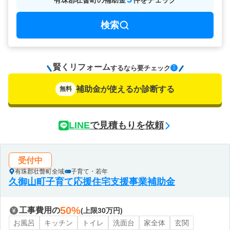
有珠郡壮瞥町
の
補助金
件をチェック
検索
賢くリフォーム
要チェック
するなら
補助金が使えるか診断する
無料
LINE
で見積もりを依頼
受付中
有珠郡壮瞥町全域
子育て・若年
久御山町子育て応援住宅支援事業補助金
50%
工事費用の
(上限30万円)
お風呂
キッチン
トイレ
洗面台
家全体
玄関