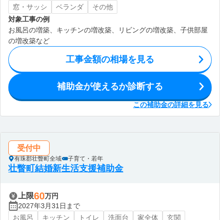
窓・サッシ
ベランダ
その他
対象工事の例
お風呂の増築、キッチンの増改築、リビングの増改築、子供部屋
の増改築など
工事金額の相場を見る
補助金が使えるか診断する
この補助金の詳細を見る
受付中
有珠郡壮瞥町全域
子育て・若年
壮瞥町結婚新生活支援補助金
60
上限
万円
2027年3月31日まで
お風呂
キッチン
トイレ
洗面台
家全体
玄関