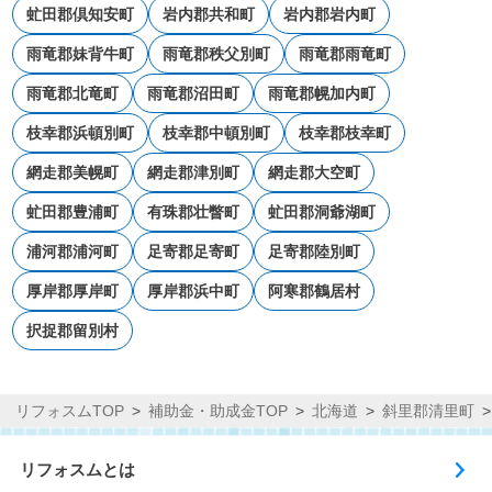
虻田郡倶知安町
岩内郡共和町
岩内郡岩内町
雨竜郡妹背牛町
雨竜郡秩父別町
雨竜郡雨竜町
雨竜郡北竜町
雨竜郡沼田町
雨竜郡幌加内町
枝幸郡浜頓別町
枝幸郡中頓別町
枝幸郡枝幸町
網走郡美幌町
網走郡津別町
網走郡大空町
虻田郡豊浦町
有珠郡壮瞥町
虻田郡洞爺湖町
浦河郡浦河町
足寄郡足寄町
足寄郡陸別町
厚岸郡厚岸町
厚岸郡浜中町
阿寒郡鶴居村
択捉郡留別村
リフォスムTOP
補助金・助成金TOP
北海道
斜里郡清里町
リフォスムとは