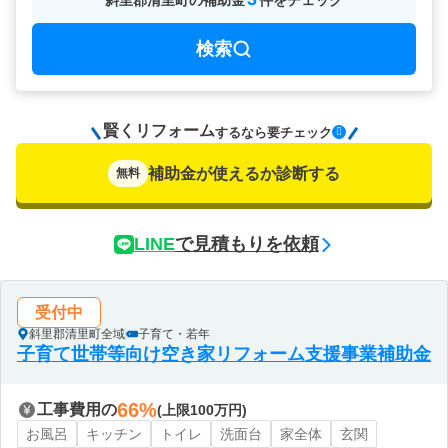
斜里郡清里町
の
補助金
件をチェック
検索
賢くリフォーム
要チェック
するなら
補助金が使えるか診断する
無料
LINE
で見積もりを依頼
受付中
斜里郡清里町全域
子育て・若年
子育て世帯等向け空き家リフォーム支援事業補助金
66%
工事費用の
(上限100万円)
お風呂
キッチン
トイレ
洗面台
家全体
玄関