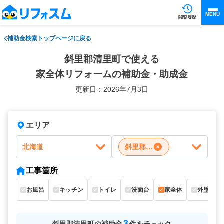
MENU
閲覧履歴
補助金検索トップページに戻る
斜里郡清里町で使える
家全体リフォームの補助金・助成金
更新日：2026年7月3日
エリア
北海道
斜里郡清里町
工事箇所
お風呂
キッチン
トイレ
洗面台
家全体
外壁
3