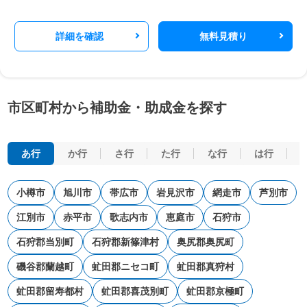
詳細を確認
無料見積り
市区町村から補助金・助成金を探す
あ行
か行
さ行
た行
な行
は行
小樽市
旭川市
帯広市
岩見沢市
網走市
芦別市
江別市
赤平市
歌志内市
恵庭市
石狩市
石狩郡当別町
石狩郡新篠津村
奥尻郡奥尻町
磯谷郡蘭越町
虻田郡ニセコ町
虻田郡真狩村
虻田郡留寿都村
虻田郡喜茂別町
虻田郡京極町