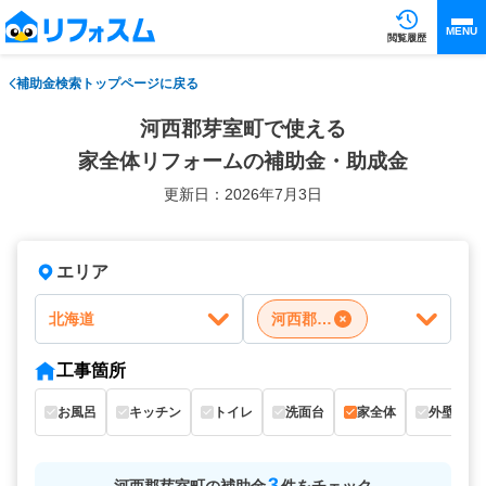
MENU
閲覧履歴
補助金検索トップページに戻る
河西郡芽室町で使える
家全体リフォームの補助金・助成金
更新日：2026年7月3日
エリア
北海道
河西郡芽室町
工事箇所
お風呂
キッチン
トイレ
洗面台
家全体
外壁
3