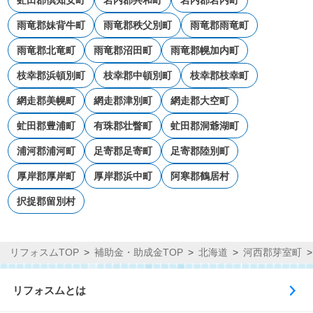
虻田郡倶知安町
岩内郡共和町
岩内郡岩内町
雨竜郡妹背牛町
雨竜郡秩父別町
雨竜郡雨竜町
雨竜郡北竜町
雨竜郡沼田町
雨竜郡幌加内町
枝幸郡浜頓別町
枝幸郡中頓別町
枝幸郡枝幸町
網走郡美幌町
網走郡津別町
網走郡大空町
虻田郡豊浦町
有珠郡壮瞥町
虻田郡洞爺湖町
浦河郡浦河町
足寄郡足寄町
足寄郡陸別町
厚岸郡厚岸町
厚岸郡浜中町
阿寒郡鶴居村
択捉郡留別村
リフォスムTOP
補助金・助成金TOP
北海道
河西郡芽室町
リフォスムとは