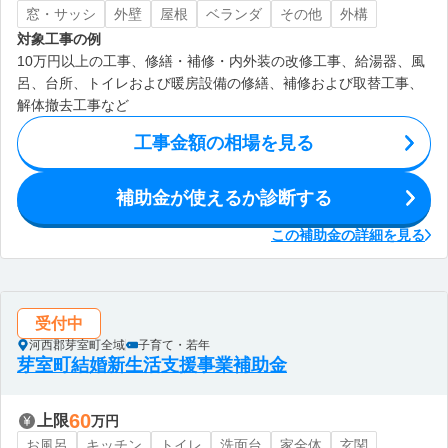
窓・サッシ
外壁
屋根
ベランダ
その他
外構
対象工事の例
10万円以上の工事、修繕・補修・内外装の改修工事、給湯器、風
呂、台所、トイレおよび暖房設備の修繕、補修および取替工事、
解体撤去工事など
工事金額の相場を見る
補助金が使えるか診断する
この補助金の詳細を見る
受付中
河西郡芽室町全域
子育て・若年
芽室町結婚新生活支援事業補助金
60
上限
万円
お風呂
キッチン
トイレ
洗面台
家全体
玄関