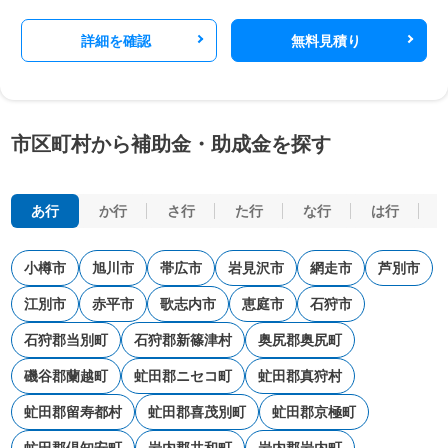
詳細を確認
無料見積り
市区町村から補助金・助成金を探す
あ行
か行
さ行
た行
な行
は行
小樽市
旭川市
帯広市
岩見沢市
網走市
芦別市
江別市
赤平市
歌志内市
恵庭市
石狩市
石狩郡当別町
石狩郡新篠津村
奥尻郡奥尻町
磯谷郡蘭越町
虻田郡ニセコ町
虻田郡真狩村
虻田郡留寿都村
虻田郡喜茂別町
虻田郡京極町