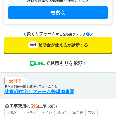
河西郡芽室町
の
補助金
件をチェック
検索
賢くリフォーム
要チェック
するなら
補助金が使えるか診断する
無料
LINE
で見積もりを依頼
受付中
河西郡芽室町全域
リフォーム全般
芽室町住宅リフォーム等奨励事業
5%
工事費用の
(上限5万円)
お風呂
キッチン
トイレ
洗面台
家全体
玄関