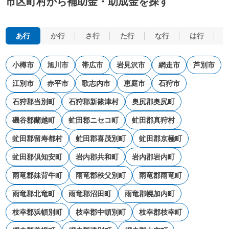
市区町村から補助金・助成金を探す
あ行
か行
さ行
た行
な行
は行
小樽市
旭川市
帯広市
岩見沢市
網走市
芦別市
江別市
赤平市
歌志内市
恵庭市
石狩市
石狩郡当別町
石狩郡新篠津村
奥尻郡奥尻町
磯谷郡蘭越町
虻田郡ニセコ町
虻田郡真狩村
虻田郡留寿都村
虻田郡喜茂別町
虻田郡京極町
虻田郡倶知安町
岩内郡共和町
岩内郡岩内町
雨竜郡妹背牛町
雨竜郡秩父別町
雨竜郡雨竜町
雨竜郡北竜町
雨竜郡沼田町
雨竜郡幌加内町
枝幸郡浜頓別町
枝幸郡中頓別町
枝幸郡枝幸町