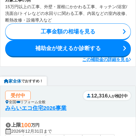
対象工事の例
15万円以上の工事、外壁・屋根にかかわる工事、キッチン/浴室/
洗面台/トイレなどの水回りに関わる工事、内装などの室内改修、
断熱改修・設備導入など
工事金額の相場を見る
補助金が使えるか診断する
この補助金の詳細を見る
家全体
でおすすめ！
12,316
受付中
検討中
人が
全国
リフォーム全般
みらいエコ住宅2026事業
100
上限
万円
2026年12月31日まで