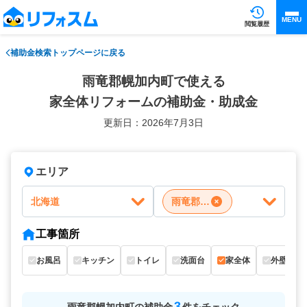
MENU
閲覧履歴
補助金検索トップページに戻る
雨竜郡幌加内町で使える
家全体リフォームの補助金・助成金
更新日：2026年7月3日
エリア
北海道
雨竜郡幌加内町
工事箇所
お風呂
キッチン
トイレ
洗面台
家全体
外壁
3