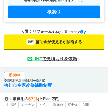
雨竜郡幌加内町
の
補助金
件をチェック
検索
賢くリフォーム
要チェック
するなら
補助金が使えるか診断する
無料
LINE
で見積もりを依頼
受付中
雨竜郡幌加内町全域
空き家
桜川市空家改修補助制度
67%
工事費用の
(上限200万円)
お風呂
キッチン
トイレ
洗面台
家全体
玄関