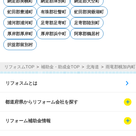
網走郡美幌町
網走郡津別町
網走郡大空町
虻田郡豊浦町
有珠郡壮瞥町
虻田郡洞爺湖町
浦河郡浦河町
足寄郡足寄町
足寄郡陸別町
厚岸郡厚岸町
厚岸郡浜中町
阿寒郡鶴居村
択捉郡留別村
リフォスムTOP
補助金・助成金TOP
北海道
雨竜郡幌加内町
リフォスムとは
都道府県からリフォーム会社を探す
リフォーム補助金情報