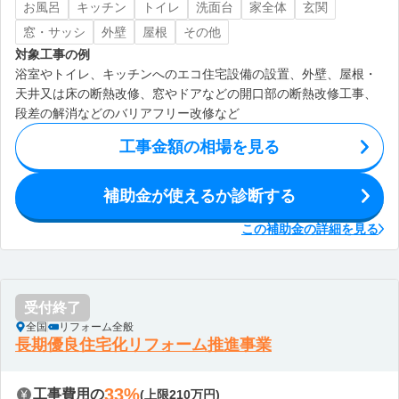
お風呂
キッチン
トイレ
洗面台
家全体
玄関
窓・サッシ
外壁
屋根
その他
対象工事の例
浴室やトイレ、キッチンへのエコ住宅設備の設置、外壁、屋根・
天井又は床の断熱改修、窓やドアなどの開口部の断熱改修工事、
段差の解消などのバリアフリー改修など
工事金額の相場を見る
補助金が使えるか診断する
この補助金の詳細を見る
受付終了
全国
リフォーム全般
長期優良住宅化リフォーム推進事業
33%
工事費用の
(上限210万円)