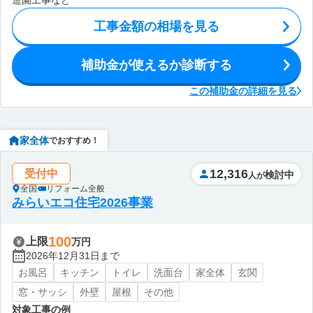
造園工事など
工事金額の相場を見る
補助金が使えるか診断する
この補助金の詳細を見る
家全体
でおすすめ！
12,316
受付中
検討中
人が
全国
リフォーム全般
みらいエコ住宅2026事業
100
上限
万円
2026年12月31日まで
お風呂
キッチン
トイレ
洗面台
家全体
玄関
窓・サッシ
外壁
屋根
その他
対象工事の例