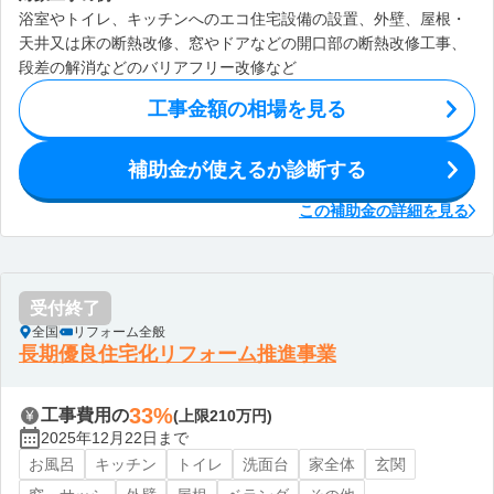
浴室やトイレ、キッチンへのエコ住宅設備の設置、外壁、屋根・
天井又は床の断熱改修、窓やドアなどの開口部の断熱改修工事、
段差の解消などのバリアフリー改修など
工事金額の相場を見る
補助金が使えるか診断する
この補助金の詳細を見る
受付終了
全国
リフォーム全般
長期優良住宅化リフォーム推進事業
33%
工事費用の
(上限210万円)
2025年12月22日まで
お風呂
キッチン
トイレ
洗面台
家全体
玄関