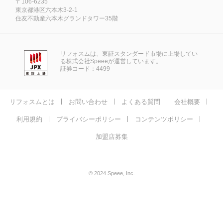
〒106-6235
東京都港区六本木3-2-1
住友不動産六本木グランドタワー35階
リフォスムは、東証スタンダード市場に上場してい
る株式会社Speeeが運営しています。
証券コード：4499
リフォスムとは
お問い合わせ
よくある質問
会社概要
利用規約
プライバシーポリシー
コンテンツポリシー
加盟店募集
© 2024 Speee, Inc.