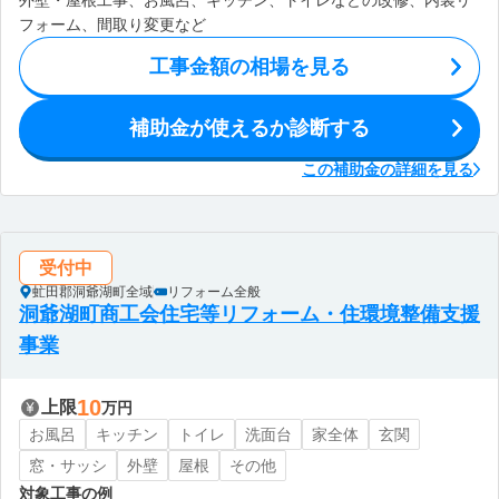
外壁・屋根工事、お風呂、キッチン、トイレなどの改修、内装リ
フォーム、間取り変更など
工事金額の相場を見る
補助金が使えるか診断する
この補助金の詳細を見る
受付中
虻田郡洞爺湖町全域
リフォーム全般
洞爺湖町商工会住宅等リフォーム・住環境整備支援
事業
10
上限
万円
お風呂
キッチン
トイレ
洗面台
家全体
玄関
窓・サッシ
外壁
屋根
その他
対象工事の例