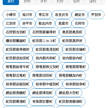
あ行
か行
さ行
た行
な行
は行
小樽市
旭川市
帯広市
岩見沢市
網走市
芦別市
江別市
赤平市
歌志内市
恵庭市
石狩市
石狩郡当別町
石狩郡新篠津村
奥尻郡奥尻町
磯谷郡蘭越町
虻田郡ニセコ町
虻田郡真狩村
虻田郡留寿都村
虻田郡喜茂別町
虻田郡京極町
虻田郡倶知安町
岩内郡共和町
岩内郡岩内町
雨竜郡妹背牛町
雨竜郡秩父別町
雨竜郡雨竜町
雨竜郡北竜町
雨竜郡沼田町
雨竜郡幌加内町
枝幸郡浜頓別町
枝幸郡中頓別町
枝幸郡枝幸町
網走郡美幌町
網走郡津別町
網走郡大空町
虻田郡豊浦町
有珠郡壮瞥町
虻田郡洞爺湖町