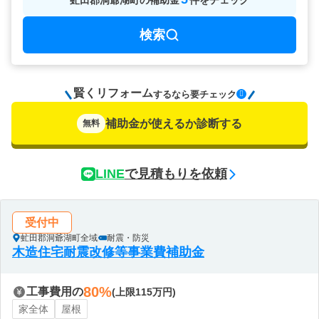
虻田郡洞爺湖町
の
補助金
件をチェック
検索
賢くリフォーム
要チェック
するなら
補助金が使えるか診断する
無料
LINE
で見積もりを依頼
受付中
虻田郡洞爺湖町全域
耐震・防災
木造住宅耐震改修等事業費補助金
80%
工事費用の
(上限115万円)
家全体
屋根