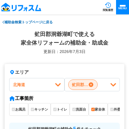
MENU
閲覧履歴
補助金検索トップページに戻る
虻田郡洞爺湖町で使える
家全体リフォームの補助金・助成金
更新日：2026年7月3日
エリア
北海道
虻田郡洞爺湖町
工事箇所
お風呂
キッチン
トイレ
洗面台
家全体
外壁
5