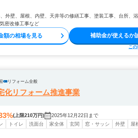
事、外壁、屋根、内壁、天井等の修繕工事、塗装工事、台所、
気密改修工事など
補助金が使えるか
金額の相場を見る
この
国
リフォーム全般
宅化リフォーム推進事業
33%
(上限210万円)
2025年12月22日まで
ン
トイレ
洗面台
家全体
玄関
窓・サッシ
外壁
屋