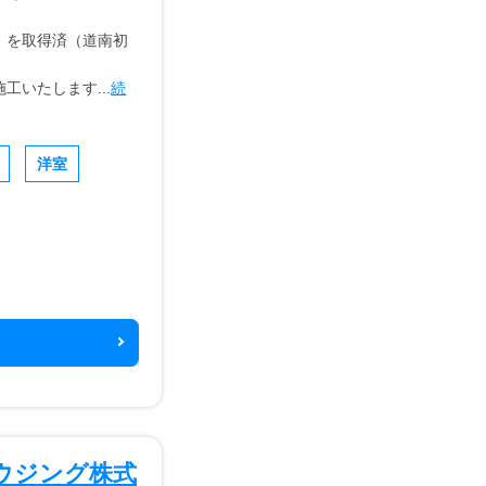
1」を取得済（道南初
いたします...
続
洋室
ウジング株式