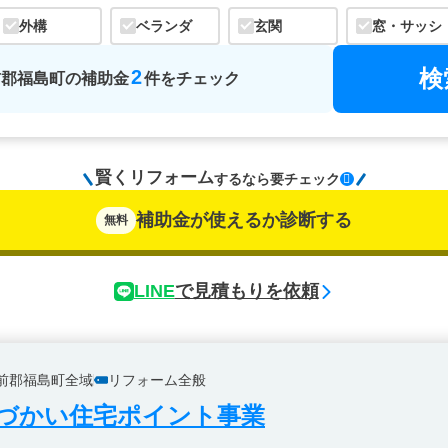
外構
ベランダ
玄関
窓・サッシ
検
2
前郡福島町
の
補助金
件をチェック
賢くリフォーム
するなら
要チェック
補助金が使えるか診断する
無料
LINE
で見積もりを依頼
前郡福島町全域
リフォーム全般
づかい住宅ポイント事業