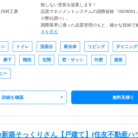
敗しない塗装を提案します！
品質マネジメントシステムの国際規格「ISO900
※弊社調べ）。
国際基準に適った品質管理のもと、確かな技術で施工
きを見る
チン
トイレ
洗面台
家全体
リビング
ダイニング
廊下
階段
玄関
窓・サッシ
外壁
屋根
ニー
詳細を確認
無料見積り
の新築そっくりさん【戸建て】(住友不動産ハ