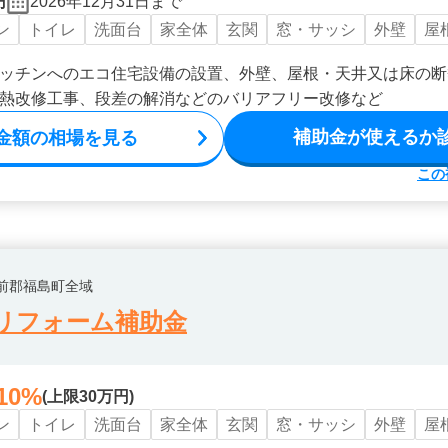
円
2026年12月31日まで
ン
トイレ
洗面台
家全体
玄関
窓・サッシ
外壁
屋
ッチンへのエコ住宅設備の設置、外壁、屋根・天井又は床の断
熱改修工事、段差の解消などのバリアフリー改修など
補助金が使えるか
金額の相場を見る
この
前郡福島町全域
リフォーム補助金
10%
(上限30万円)
ン
トイレ
洗面台
家全体
玄関
窓・サッシ
外壁
屋