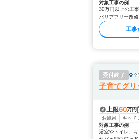
対象工事の例
30万円以上の工
バリアフリー改修
工事
受付終了
全
子育てグリ
60
上限
万円
お風呂
キッチ
対象工事の例
浴室やトイレ、キ