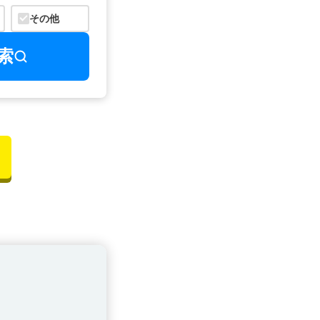
その他
索