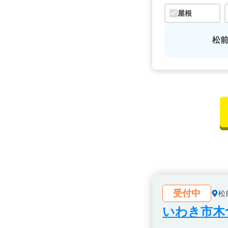
屋根
松
受付中
松
いわき市木