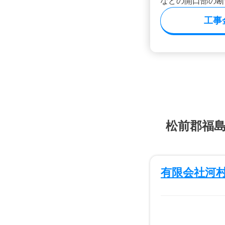
などの開口部の断
工事
松前郡福
有限会社河