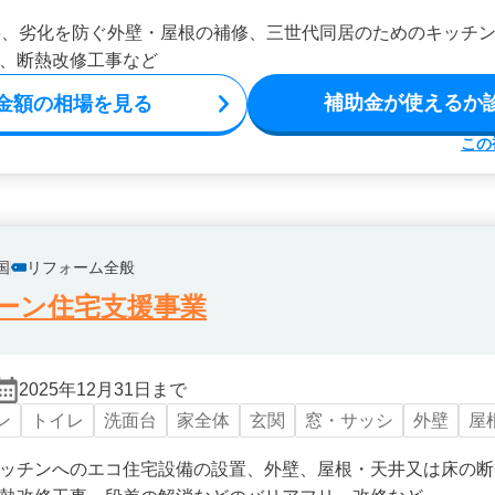
事、劣化を防ぐ外壁・屋根の補修、三世代同居のためのキッチ
、断熱改修工事など
補助金が使えるか
金額の相場を見る
この
国
リフォーム全般
ーン住宅支援事業
2025年12月31日まで
ン
トイレ
洗面台
家全体
玄関
窓・サッシ
外壁
屋
ッチンへのエコ住宅設備の設置、外壁、屋根・天井又は床の断