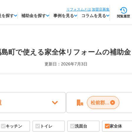
リフォスムとは
|
加盟店募集
社を探す
補助金を探す
事例を見る
コラムを見る
閲覧履歴
福島町で使える
家全体リフォームの補助金
更新日：2026年7月3日
道
松前郡福島町
キッチン
トイレ
洗面台
家全体