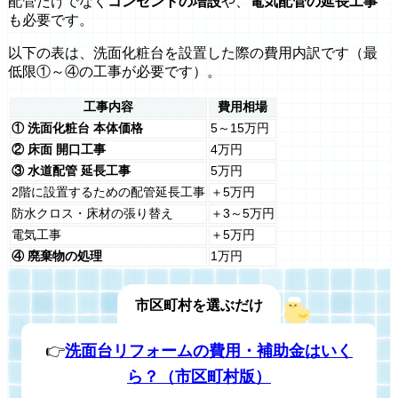
配管だけでなく
コンセントの増設
や、
電気配管の延長工事
も必要です。
以下の表は、洗面化粧台を設置した際の費用内訳です（最
低限①～④の工事が必要です）。
工事内容
費用相場
① 洗面化粧台 本体価格
5～15万円
② 床面 開口工事
4万円
③ 水道配管 延長工事
5万円
2階に設置するための配管延長工事
＋5万円
防水クロス・床材の張り替え
＋3～5万円
電気工事
＋5万円
④ 廃棄物の処理
1万円
市区町村を選ぶだけ
👉
洗面台リフォームの費用・補助金はいく
ら？（市区町村版）