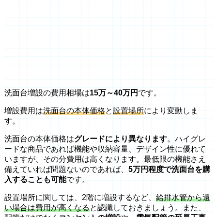
洗面台増設の費用相場は
15万～40万円
です。
増設費用は
洗面台の本体価格
と
設置場所
により変動しま
す。
洗面台の本体価格は
グレードにより異なります
。ハイグレ
ードな商品であれば機能や収納容量、デザイン性に優れて
いますが、その分費用は高くなります。最低限の機能さえ
備えていれば問題ないのであれば、
5万円程度で洗面台を購
入することも可能
です。
設置場所に関しては、2階に増設するなど、
給排水管から遠
い場合は費用が高くなる
と認識しておきましょう。また、