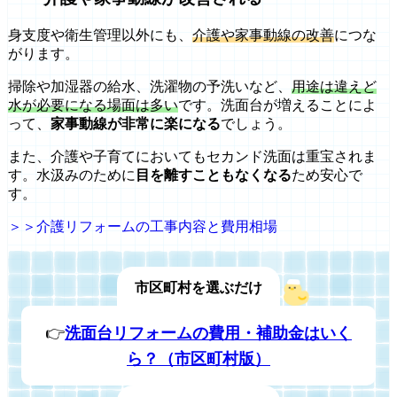
身支度や衛生管理以外にも、
介護や家事動線の改善
につな
がります。
掃除や加湿器の給水、洗濯物の予洗いなど、
用途は違えど
水が必要になる場面は多い
です。洗面台が増えることによ
って、
家事動線が非常に楽になる
でしょう。
また、介護や子育てにおいてもセカンド洗面は重宝されま
す。水汲みのために
目を離すこともなくなる
ため安心で
す。
＞＞介護リフォームの工事内容と費用相場
市区町村を選ぶだけ
👉
洗面台リフォームの費用・補助金はいく
ら？（市区町村版）