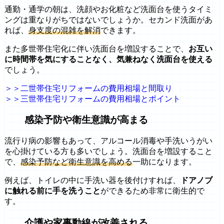
通勤・通学の朝は、洗顔やお化粧など洗面台を使うタイミ
ングは重なりがちではないでしょうか。セカンド洗面があ
れば、
身支度の混雑を解消
できます。
また多世帯住宅化に伴い洗面台を増設することで、
お互い
に時間帯を気にすることなく、気兼ねなく洗面台を使える
でしょう。
＞＞二世帯住宅リフォームの費用相場と間取り
＞＞三世帯住宅リフォームの費用相場とポイント
感染予防や衛生意識が高まる
流行り病の影響もあって、アルコール消毒や手洗いうがい
を心掛けている方も多いでしょう。洗面台を増設すること
で、
感染予防など衛生意識を高める
一助になります。
例えば、トイレの中に手洗い器を後付けすれば、
ドアノブ
に触れる前に手を洗うこと
ができるため非常に衛生的で
す。
介護や家事動線が改善される