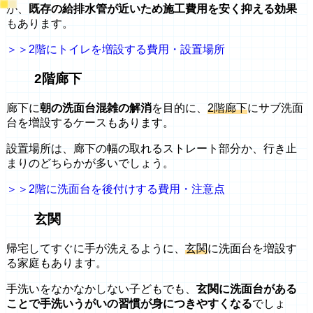
か、
既存の給排水管が近いため施工費用を安く抑える効果
もあります。
＞＞2階にトイレを増設する費用・設置場所
2階廊下
廊下に
朝の洗面台混雑の解消
を目的に、
2階廊下
にサブ洗面
台を増設するケースもあります。
設置場所は、廊下の幅の取れるストレート部分か、行き止
まりのどちらかが多いでしょう。
＞＞2階に洗面台を後付けする費用・注意点
玄関
帰宅してすぐに手が洗えるように、
玄関
に洗面台を増設す
る家庭もあります。
手洗いをなかなかしない子どもでも、
玄関に洗面台がある
ことで手洗いうがいの習慣が身につきやすくなる
でしょ