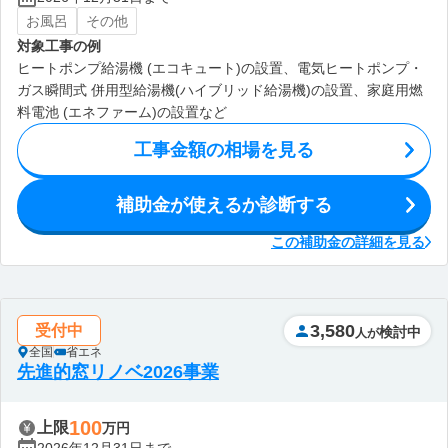
お風呂
その他
対象工事の例
ヒートポンプ給湯機 (エコキュート)の設置、電気ヒートポンプ・
ガス瞬間式 併用型給湯機(ハイブリッド給湯機)の設置、家庭用燃
料電池 (エネファーム)の設置など
工事金額の相場を見る
補助金が使えるか診断する
この補助金の詳細を見る
3,580
受付中
検討中
人が
全国
省エネ
先進的窓リノベ2026事業
100
上限
万円