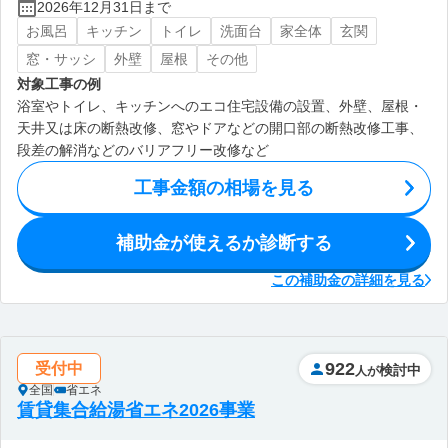
2026年12月31日まで
お風呂
キッチン
トイレ
洗面台
家全体
玄関
窓・サッシ
外壁
屋根
その他
対象工事の例
浴室やトイレ、キッチンへのエコ住宅設備の設置、外壁、屋根・
天井又は床の断熱改修、窓やドアなどの開口部の断熱改修工事、
段差の解消などのバリアフリー改修など
工事金額の相場を見る
補助金が使えるか診断する
この補助金の詳細を見る
922
受付中
検討中
人が
全国
省エネ
賃貸集合給湯省エネ2026事業