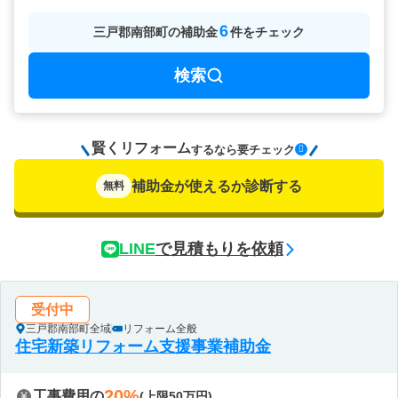
6
三戸郡南部町
の
補助金
件をチェック
検索
賢くリフォーム
要チェック
するなら
補助金が使えるか診断する
無料
LINE
で見積もりを依頼
受付中
三戸郡南部町全域
リフォーム全般
住宅新築リフォーム支援事業補助金
20%
工事費用の
(上限50万円)