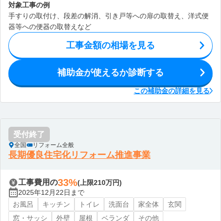
対象工事の例
手すりの取付け、段差の解消、引き戸等への扉の取替え、洋式便
器等への便器の取替えなど
工事金額の相場を見る
補助金が使えるか診断する
この補助金の詳細を見る
受付終了
全国
リフォーム全般
長期優良住宅化リフォーム推進事業
33%
工事費用の
(上限210万円)
2025年12月22日まで
お風呂
キッチン
トイレ
洗面台
家全体
玄関
窓・サッシ
外壁
屋根
ベランダ
その他