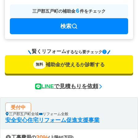
6
三戸郡五戸町
の
補助金
件をチェック
検索
賢くリフォーム
要チェック
するなら
補助金が使えるか診断する
無料
LINE
で見積もりを依頼
受付中
三戸郡五戸町全域
リフォーム全般
安全安心住宅リフォーム促進支援事業
20%
工事費用の
(上限60万円)