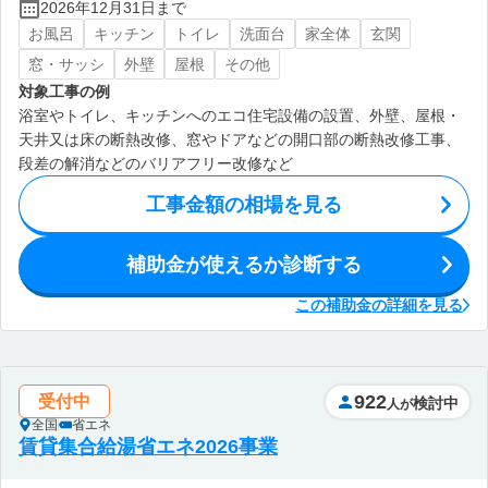
2026年12月31日まで
お風呂
キッチン
トイレ
洗面台
家全体
玄関
窓・サッシ
外壁
屋根
その他
対象工事の例
浴室やトイレ、キッチンへのエコ住宅設備の設置、外壁、屋根・
天井又は床の断熱改修、窓やドアなどの開口部の断熱改修工事、
段差の解消などのバリアフリー改修など
工事金額の相場を見る
補助金が使えるか診断する
この補助金の詳細を見る
922
受付中
検討中
人が
全国
省エネ
賃貸集合給湯省エネ2026事業