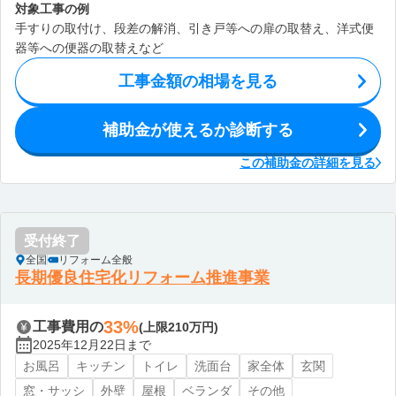
対象工事の例
手すりの取付け、段差の解消、引き戸等への扉の取替え、洋式便
器等への便器の取替えなど
工事金額の相場を見る
補助金が使えるか診断する
この補助金の詳細を見る
受付終了
全国
リフォーム全般
長期優良住宅化リフォーム推進事業
33%
工事費用の
(上限210万円)
2025年12月22日まで
お風呂
キッチン
トイレ
洗面台
家全体
玄関
窓・サッシ
外壁
屋根
ベランダ
その他