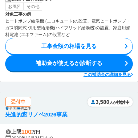
お風呂
その他
対象工事の例
ヒートポンプ給湯機 (エコキュート)の設置、電気ヒートポンプ・
ガス瞬間式 併用型給湯機(ハイブリッド給湯機)の設置、家庭用燃
料電池 (エネファーム)の設置など
工事金額の相場を見る
補助金が使えるか診断する
この補助金の詳細を見る
3,580
受付中
検討中
人が
全国
省エネ
先進的窓リノベ2026事業
100
上限
万円