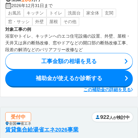
2026年12月31日まで
お風呂
キッチン
トイレ
洗面台
家全体
玄関
窓・サッシ
外壁
屋根
その他
対象工事の例
浴室やトイレ、キッチンへのエコ住宅設備の設置、外壁、屋根・
天井又は床の断熱改修、窓やドアなどの開口部の断熱改修工事、
段差の解消などのバリアフリー改修など
工事金額の相場を見る
補助金が使えるか診断する
この補助金の詳細を見る
922
受付中
検討中
人が
全国
省エネ
賃貸集合給湯省エネ2026事業