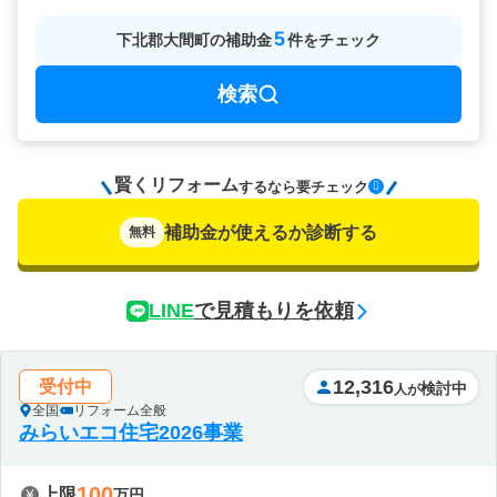
5
下北郡大間町
の
補助金
件をチェック
検索
賢くリフォーム
要チェック
するなら
補助金が使えるか診断する
無料
LINE
で見積もりを依頼
12,316
受付中
検討中
人が
全国
リフォーム全般
みらいエコ住宅2026事業
100
上限
万円