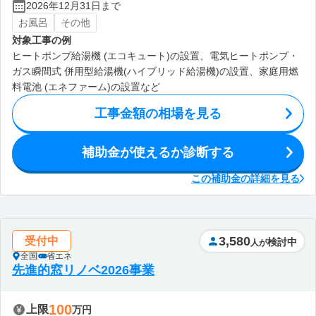
2026年12月31日まで
お風呂
その他
対象工事の例
ヒートポンプ給湯機 (エコキュート)の設置、電気ヒートポンプ・
ガス瞬間式 併用型給湯機(ハイブリッド給湯機)の設置、家庭用燃
料電池 (エネファーム)の設置など
工事金額の相場を見る
補助金が使えるか診断する
この補助金の詳細を見る
3,580
受付中
検討中
人が
全国
省エネ
先進的窓リノベ2026事業
100
上限
万円