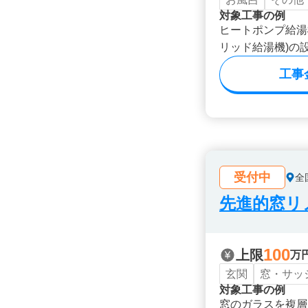
対象工事の例
ヒートポンプ給湯
リッド給湯機)の
工事
受付中
全
先進的窓リノ
100
上限
万
玄関
窓・サッ
対象工事の例
窓のガラスを複層