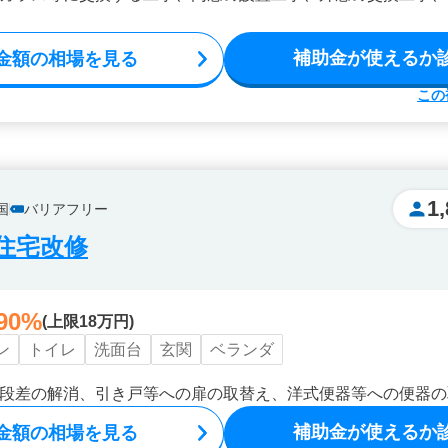
補助金が使えるか
金額の相場を見る
この
1
国
バリアフリー
住宅改修
90%
(上限18万円)
ン
トイレ
洗面台
玄関
ベランダ
段差の解消、引き戸等への扉の取替え、洋式便器等への便器の
補助金が使えるか
金額の相場を見る