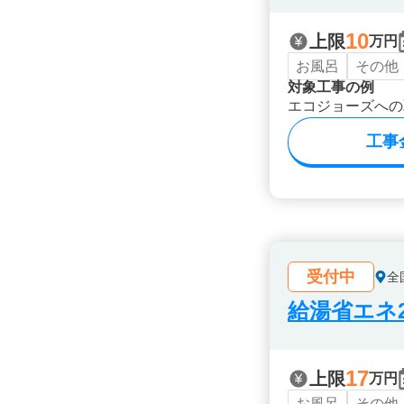
10
上限
万円
お風呂
その他
対象工事の例
エコジョーズへの
工事
受付中
全
給湯省エネ2
17
上限
万円
お風呂
その他