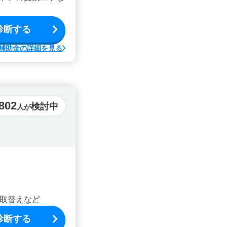
診断する
補助金の詳細を見る
,802
検討中
人が
取替えなど
診断する