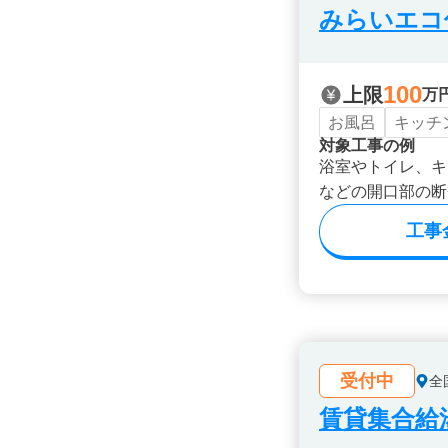
みらいエコ住
100
上限
万
お風呂
キッチ
対象工事の例
浴室やトイレ、キ
などの開口部の断
工事
受付中
全
賃貸集合給湯