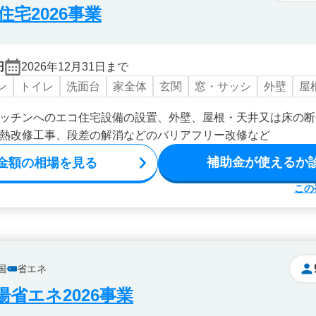
宅2026事業
円
2026年12月31日まで
ン
トイレ
洗面台
家全体
玄関
窓・サッシ
外壁
屋
ッチンへのエコ住宅設備の設置、外壁、屋根・天井又は床の断
熱改修工事、段差の解消などのバリアフリー改修など
補助金が使えるか
金額の相場を見る
この
国
省エネ
省エネ2026事業