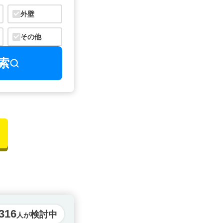
外壁
その他
索
316
検討中
人が