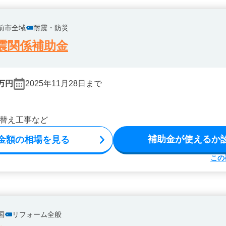
前市全域
耐震・防災
震関係補助金
万円
2025年11月28日まで
替え工事など
補助金が使えるか
金額の相場を見る
この
国
リフォーム全般