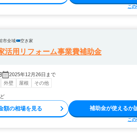
この
前市全域
空き家
家活用リフォーム事業費補助金
円
2025年12月26日まで
外壁
屋根
その他
ど
補助金が使えるか
金額の相場を見る
この