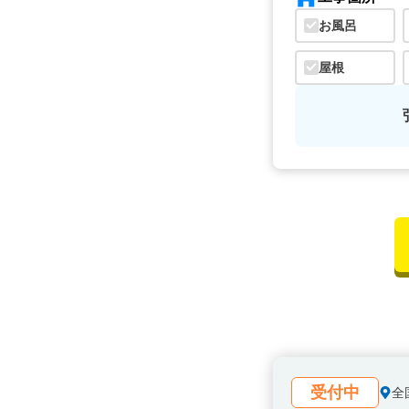
お風呂
屋根
受付中
全