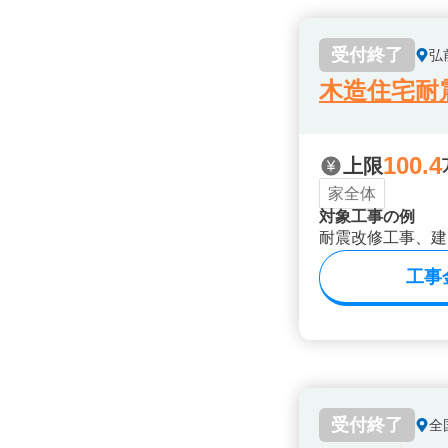
受付終了
弘
木造住宅耐
100.4
上限
家全体
対象工事の例
耐震改修工事、建
工事
受付終了
全