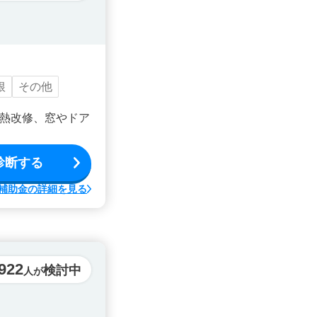
根
その他
熱改修、窓やドア
診断する
補助金の詳細を見る
922
検討中
人が