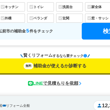
キッチン
トイレ
洗面台
家全体
外構
ベランダ
玄関
窓・サッシ
検
5
弘前市
の
補助金
件をチェック
賢くリフォーム
するなら
要チェック
補助金が使えるか診断する
無料
LINE
で見積もりを依頼
12,
国
リフォーム全般