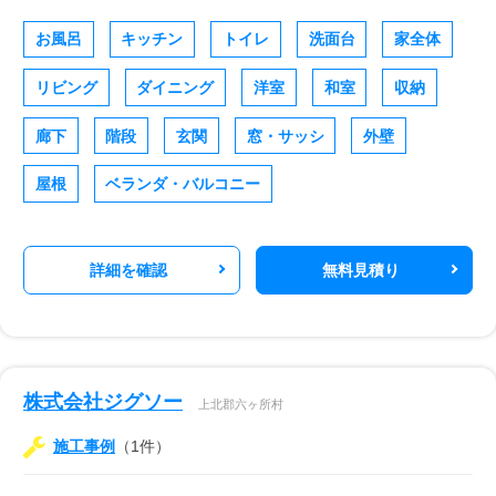
お風呂
キッチン
トイレ
洗面台
家全体
リビング
ダイニング
洋室
和室
収納
廊下
階段
玄関
窓・サッシ
外壁
屋根
ベランダ・バルコニー
詳細を確認
無料見積り
株式会社ジグソー
上北郡六ヶ所村
施工事例
（1件）