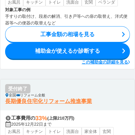
お風呂
キッチン
トイレ
洗面台
玄関
ベランダ
対象工事の例
手すりの取付け、段差の解消、引き戸等への扉の取替え、洋式便
器等への便器の取替えなど
工事金額の相場を見る
補助金が使えるか診断する
この補助金の詳細を見る
受付終了
全国
リフォーム全般
長期優良住宅化リフォーム推進事業
33%
工事費用の
(上限210万円)
2025年12月22日まで
お風呂
キッチン
トイレ
洗面台
家全体
玄関