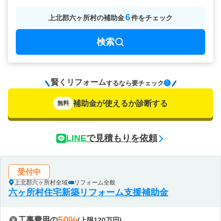
6
上北郡六ヶ所村
の
補助金
件をチェック
検索
賢くリフォーム
要チェック
するなら
補助金が使えるか診断する
無料
LINE
で見積もりを依頼
受付中
上北郡六ヶ所村全域
リフォーム全般
六ヶ所村住宅新築リフォーム支援補助金
50%
工事費用の
(上限120万円)