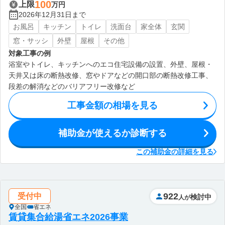
100
上限
万円
2026年12月31日まで
お風呂
キッチン
トイレ
洗面台
家全体
玄関
窓・サッシ
外壁
屋根
その他
対象工事の例
浴室やトイレ、キッチンへのエコ住宅設備の設置、外壁、屋根・
天井又は床の断熱改修、窓やドアなどの開口部の断熱改修工事、
段差の解消などのバリアフリー改修など
工事金額の相場を見る
補助金が使えるか診断する
この補助金の詳細を見る
922
受付中
検討中
人が
全国
省エネ
賃貸集合給湯省エネ2026事業