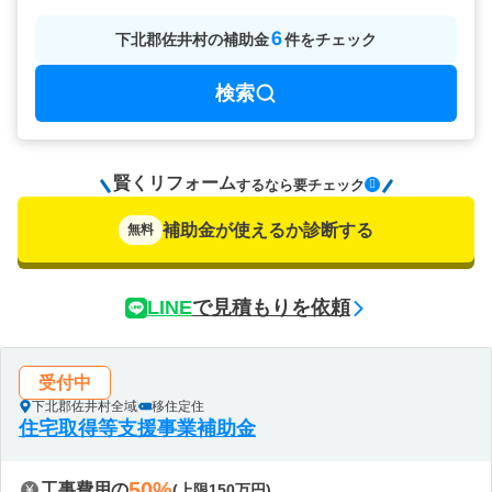
6
下北郡佐井村
の
補助金
件をチェック
検索
賢くリフォーム
要チェック
するなら
補助金が使えるか診断する
無料
LINE
で見積もりを依頼
受付中
下北郡佐井村全域
移住定住
住宅取得等支援事業補助金
50%
工事費用の
(上限150万円)