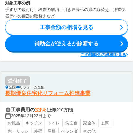
対象工事の例
手すりの取付け、段差の解消、引き戸等への扉の取替え、洋式便
器等への便器の取替えなど
工事金額の相場を見る
補助金が使えるか診断する
この補助金の詳細を見る
受付終了
全国
リフォーム全般
長期優良住宅化リフォーム推進事業
33%
工事費用の
(上限210万円)
2025年12月22日まで
お風呂
キッチン
トイレ
洗面台
家全体
玄関
窓・サッシ
外壁
屋根
ベランダ
その他