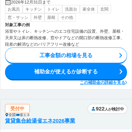
2026年12月31日まで
お風呂
キッチン
トイレ
洗面台
家全体
玄関
窓・サッシ
外壁
屋根
その他
対象工事の例
浴室やトイレ、キッチンへのエコ住宅設備の設置、外壁、屋根・
天井又は床の断熱改修、窓やドアなどの開口部の断熱改修工事、
段差の解消などのバリアフリー改修など
工事金額の相場を見る
補助金が使えるか診断する
この補助金の詳細を見る
922
受付中
検討中
人が
全国
省エネ
賃貸集合給湯省エネ2026事業