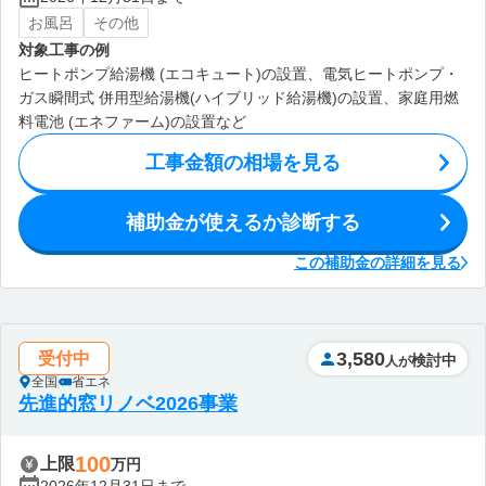
お風呂
その他
対象工事の例
ヒートポンプ給湯機 (エコキュート)の設置、電気ヒートポンプ・
ガス瞬間式 併用型給湯機(ハイブリッド給湯機)の設置、家庭用燃
料電池 (エネファーム)の設置など
工事金額の相場を見る
補助金が使えるか診断する
この補助金の詳細を見る
3,580
受付中
検討中
人が
全国
省エネ
先進的窓リノベ2026事業
100
上限
万円