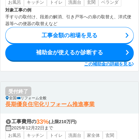
お風呂
キッチン
トイレ
洗面台
玄関
ベランダ
対象工事の例
手すりの取付け、段差の解消、引き戸等への扉の取替え、洋式便
器等への便器の取替えなど
工事金額の相場を見る
補助金が使えるか診断する
この補助金の詳細を見る
受付終了
全国
リフォーム全般
長期優良住宅化リフォーム推進事業
33%
工事費用の
(上限210万円)
2025年12月22日まで
お風呂
キッチン
トイレ
洗面台
家全体
玄関