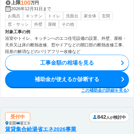
100
上限
万円
2026年12月31日まで
お風呂
キッチン
トイレ
洗面台
家全体
玄関
窓・サッシ
外壁
屋根
その他
対象工事の例
浴室やトイレ、キッチンへのエコ住宅設備の設置、外壁、屋根・
天井又は床の断熱改修、窓やドアなどの開口部の断熱改修工事、
段差の解消などのバリアフリー改修など
工事金額の相場を見る
補助金が使えるか診断する
この補助金の詳細を見る
842
受付中
検討中
人が
全国
省エネ
賃貸集合給湯省エネ2026事業