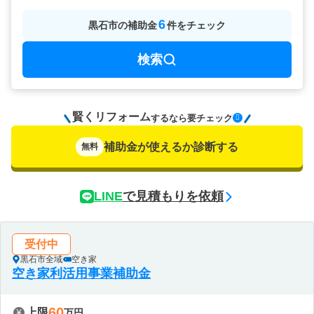
6
黒石市
の
補助金
件をチェック
検索
賢くリフォーム
要チェック
するなら
補助金が使えるか診断する
無料
LINE
で見積もりを依頼
受付中
黒石市全域
空き家
空き家利活用事業補助金
60
上限
万円