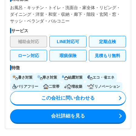
お風呂・
キッチン・
トイレ・
洗面台・
家全体・
リビング・
ダイニング・
洋室・
和室・
収納・
廊下・
階段・
玄関・
窓・
サッシ・
ベランダ・バルコニー
サービス
補助金対応
LINE対応可
定期点検
ローン対応
瑕疵保険
見積もり無料
特徴
暑さ対策
寒さ対策
結露対策
エコ・省エネ
バリアフリー
二世帯
増改築
リノベーション
この会社に問い合わせる
会社詳細を見る