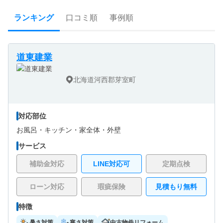
ランキング
口コミ順
事例順
道東建業
北海道河西郡芽室町
対応部位
お風呂・
キッチン・
家全体・
外壁
サービス
補助金対応
LINE対応可
定期点検
ローン対応
瑕疵保険
見積もり無料
特徴
暑さ対策
寒さ対策
中古物件リフォーム