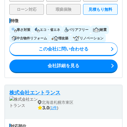
ローン対応
瑕疵保険
見積もり無料
特徴
寒さ対策
エコ・省エネ
バリアフリー
耐震
中古物件リフォーム
増改築
リノベーション
この会社に問い合わせる
会社詳細を見る
株式会社エントランス
北海道札幌市東区
3.0
(
1件
)
対応部位