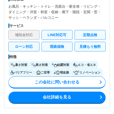
お風呂・
キッチン・
トイレ・
洗面台・
家全体・
リビング・
ダイニング・
洋室・
和室・
収納・
廊下・
階段・
玄関・
窓・
サッシ・
ベランダ・バルコニー
サービス
補助金対応
LINE対応可
定期点検
ローン対応
瑕疵保険
見積もり無料
特徴
暑さ対策
寒さ対策
結露対策
エコ・省エネ
バリアフリー
二世帯
増改築
リノベーション
この会社に問い合わせる
会社詳細を見る