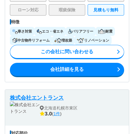
ローン対応
瑕疵保険
見積もり無料
特徴
寒さ対策
エコ・省エネ
バリアフリー
耐震
中古物件リフォーム
増改築
リノベーション
この会社に問い合わせる
会社詳細を見る
株式会社エントランス
北海道札幌市東区
3.0
(
1件
)
対応部位