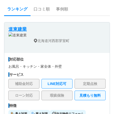
ランキング
口コミ順
事例順
道東建業
北海道河西郡芽室町
対応部位
お風呂・
キッチン・
家全体・
外壁
サービス
補助金対応
LINE対応可
定期点検
ローン対応
瑕疵保険
見積もり無料
特徴
暑さ対策
寒さ対策
中古物件リフォーム