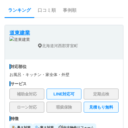
ランキング
口コミ順
事例順
道東建業
北海道河西郡芽室町
対応部位
お風呂・
キッチン・
家全体・
外壁
サービス
補助金対応
LINE対応可
定期点検
ローン対応
瑕疵保険
見積もり無料
特徴
暑さ対策
寒さ対策
中古物件リフォーム