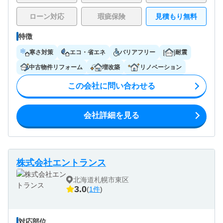
ローン対応
瑕疵保険
見積もり無料
特徴
寒さ対策
エコ・省エネ
バリアフリー
耐震
中古物件リフォーム
増改築
リノベーション
この会社に問い合わせる
会社詳細を見る
株式会社エントランス
北海道札幌市東区
3.0
(
1件
)
対応部位