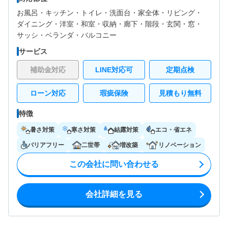
お風呂・
キッチン・
トイレ・
洗面台・
家全体・
リビング・
ダイニング・
洋室・
和室・
収納・
廊下・
階段・
玄関・
窓・
サッシ・
ベランダ・バルコニー
サービス
補助金対応
LINE対応可
定期点検
ローン対応
瑕疵保険
見積もり無料
特徴
暑さ対策
寒さ対策
結露対策
エコ・省エネ
バリアフリー
二世帯
増改築
リノベーション
この会社に問い合わせる
会社詳細を見る