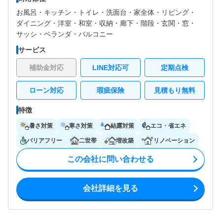
お風呂・
キッチン・
トイレ・
洗面台・
家全体・
リビング・
ダイニング・
洋室・
和室・
収納・
廊下・
階段・
玄関・
窓・
サッシ・
ベランダ・バルコニー
サービス
補助金対応
LINE対応可
定期点検
ローン対応
瑕疵保険
見積もり無料
特徴
暑さ対策
寒さ対策
結露対策
エコ・省エネ
バリアフリー
二世帯
増改築
リノベーション
この会社に問い合わせる
会社詳細を見る