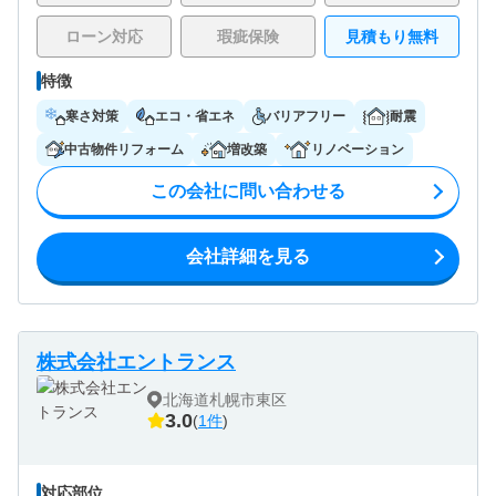
ローン対応
瑕疵保険
見積もり無料
特徴
寒さ対策
エコ・省エネ
バリアフリー
耐震
中古物件リフォーム
増改築
リノベーション
この会社に問い合わせる
会社詳細を見る
株式会社エントランス
北海道札幌市東区
3.0
(
1件
)
対応部位