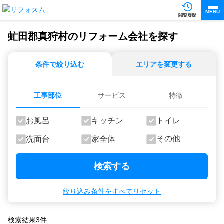
MENU
閲覧履歴
虻田郡真狩村のリフォーム会社を探す
条件で絞り込む
エリアを変更する
工事部位
サービス
特徴
お風呂
キッチン
トイレ
その他
洗面台
家全体
検索する
絞り込み条件をすべてリセット
検索結果
3
件