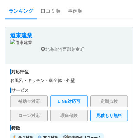
ランキング
口コミ順
事例順
道東建業
北海道河西郡芽室町
対応部位
お風呂・
キッチン・
家全体・
外壁
サービス
補助金対応
LINE対応可
定期点検
ローン対応
瑕疵保険
見積もり無料
特徴
暑さ対策
寒さ対策
中古物件リフォーム