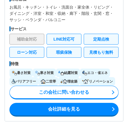
お風呂・
キッチン・
トイレ・
洗面台・
家全体・
リビング・
ダイニング・
洋室・
和室・
収納・
廊下・
階段・
玄関・
窓・
サッシ・
ベランダ・バルコニー
サービス
補助金対応
LINE対応可
定期点検
ローン対応
瑕疵保険
見積もり無料
特徴
暑さ対策
寒さ対策
結露対策
エコ・省エネ
バリアフリー
二世帯
増改築
リノベーション
この会社に問い合わせる
会社詳細を見る