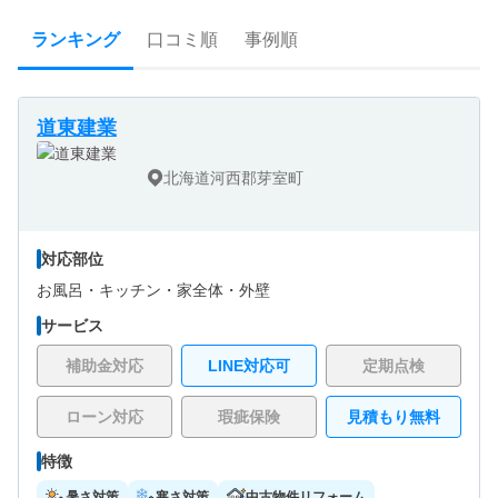
ランキング
口コミ順
事例順
道東建業
北海道河西郡芽室町
対応部位
お風呂・
キッチン・
家全体・
外壁
サービス
補助金対応
LINE対応可
定期点検
ローン対応
瑕疵保険
見積もり無料
特徴
暑さ対策
寒さ対策
中古物件リフォーム