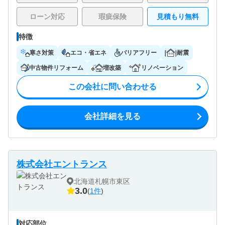
ローン対応
瑕疵保険
見積もり無料
特徴
寒さ対策
エコ・省エネ
バリアフリー
耐震
中古物件リフォーム
増改築
リノベーション
この会社に問い合わせる
会社詳細を見る
株式会社エントランス
北海道札幌市東区
3.0
(
1件
)
対応部位