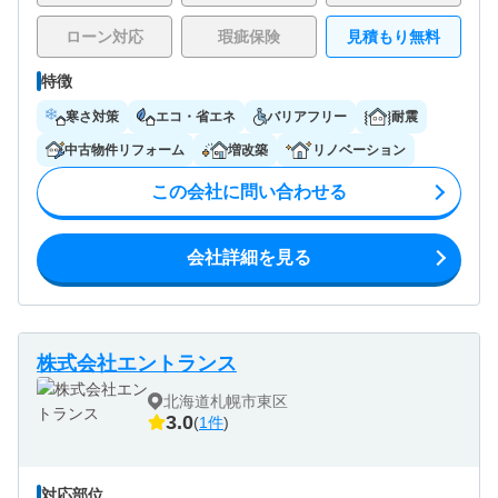
ローン対応
瑕疵保険
見積もり無料
特徴
寒さ対策
エコ・省エネ
バリアフリー
耐震
中古物件リフォーム
増改築
リノベーション
この会社に問い合わせる
会社詳細を見る
株式会社エントランス
北海道札幌市東区
3.0
(
1件
)
対応部位