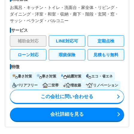
お風呂・
キッチン・
トイレ・
洗面台・
家全体・
リビング・
ダイニング・
洋室・
和室・
収納・
廊下・
階段・
玄関・
窓・
サッシ・
ベランダ・バルコニー
サービス
補助金対応
LINE対応可
定期点検
ローン対応
瑕疵保険
見積もり無料
特徴
暑さ対策
寒さ対策
結露対策
エコ・省エネ
バリアフリー
二世帯
増改築
リノベーション
この会社に問い合わせる
会社詳細を見る