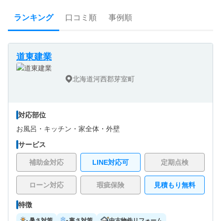
ランキング
口コミ順
事例順
道東建業
北海道河西郡芽室町
対応部位
お風呂・
キッチン・
家全体・
外壁
サービス
補助金対応
LINE対応可
定期点検
ローン対応
瑕疵保険
見積もり無料
特徴
暑さ対策
寒さ対策
中古物件リフォーム