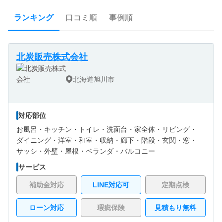
ランキング
口コミ順
事例順
北炭販売株式会社
北海道旭川市
対応部位
お風呂・
キッチン・
トイレ・
洗面台・
家全体・
リビング・
ダイニング・
洋室・
和室・
収納・
廊下・
階段・
玄関・
窓・
サッシ・
外壁・
屋根・
ベランダ・バルコニー
サービス
補助金対応
LINE対応可
定期点検
ローン対応
瑕疵保険
見積もり無料