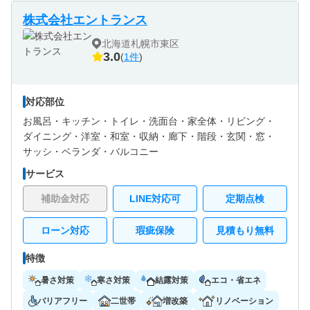
株式会社エントランス
北海道札幌市東区
3.0
(
1件
)
対応部位
お風呂・
キッチン・
トイレ・
洗面台・
家全体・
リビング・
ダイニング・
洋室・
和室・
収納・
廊下・
階段・
玄関・
窓・
サッシ・
ベランダ・バルコニー
サービス
補助金対応
LINE対応可
定期点検
ローン対応
瑕疵保険
見積もり無料
特徴
暑さ対策
寒さ対策
結露対策
エコ・省エネ
バリアフリー
二世帯
増改築
リノベーション