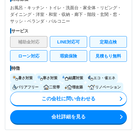
お風呂・
キッチン・
トイレ・
洗面台・
家全体・
リビング・
ダイニング・
洋室・
和室・
収納・
廊下・
階段・
玄関・
窓・
サッシ・
ベランダ・バルコニー
サービス
補助金対応
LINE対応可
定期点検
ローン対応
瑕疵保険
見積もり無料
特徴
暑さ対策
寒さ対策
結露対策
エコ・省エネ
バリアフリー
二世帯
増改築
リノベーション
この会社に問い合わせる
会社詳細を見る