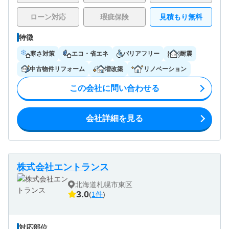
ローン対応
瑕疵保険
見積もり無料
特徴
寒さ対策
エコ・省エネ
バリアフリー
耐震
中古物件リフォーム
増改築
リノベーション
この会社に問い合わせる
会社詳細を見る
株式会社エントランス
北海道札幌市東区
3.0
(
1件
)
対応部位