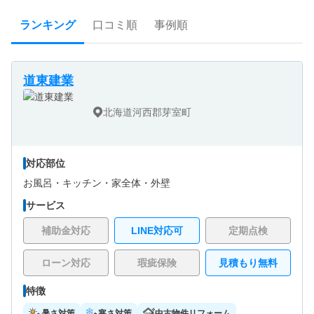
ランキング
口コミ順
事例順
道東建業
北海道河西郡芽室町
対応部位
お風呂・
キッチン・
家全体・
外壁
サービス
補助金対応
LINE対応可
定期点検
ローン対応
瑕疵保険
見積もり無料
特徴
暑さ対策
寒さ対策
中古物件リフォーム