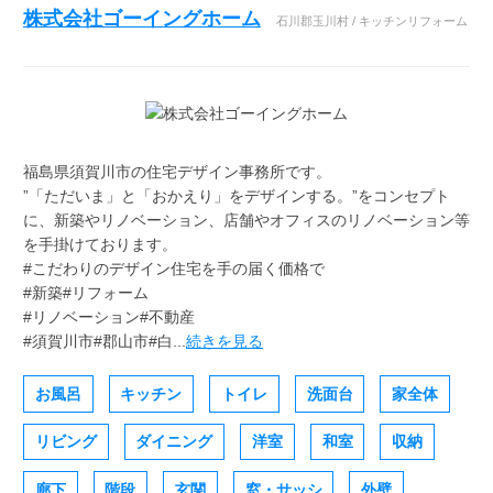
株式会社ゴーイングホーム
石川郡玉川村 / キッチンリフォーム
福島県須賀川市の住宅デザイン事務所です。
”「ただいま」と「おかえり」をデザインする。”をコンセプト
に、新築やリノベーション、店舗やオフィスのリノベーション等
を手掛けております。
#こだわりのデザイン住宅を手の届く価格で
#新築#リフォーム
#リノベーション#不動産
#須賀川市#郡山市#白...
続きを見る
お風呂
キッチン
トイレ
洗面台
家全体
リビング
ダイニング
洋室
和室
収納
廊下
階段
玄関
窓・サッシ
外壁