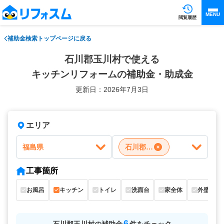
MENU
閲覧履歴
補助金検索トップページに戻る
石川郡玉川村で使える
キッチンリフォームの補助金・助成金
更新日：2026年7月3日
エリア
福島県
石川郡玉川村
工事箇所
お風呂
キッチン
トイレ
洗面台
家全体
外壁
6