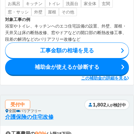
お風呂
キッチン
トイレ
洗面台
家全体
玄関
窓・サッシ
外壁
屋根
その他
対象工事の例
浴室やトイレ、キッチンへのエコ住宅設備の設置、外壁、屋根・
天井又は床の断熱改修、窓やドアなどの開口部の断熱改修工事、
段差の解消などのバリアフリー改修など
工事金額の相場を見る
補助金が使えるか診断する
この補助金の詳細を見る
1,802
受付中
検討中
人が
全国
バリアフリー
介護保険の住宅改修
90%
工事費用の
(上限18万円)