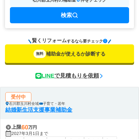
石川郡玉川村
の
補助金
件をチェック
検索
賢くリフォーム
要チェック
するなら
補助金が使えるか診断する
無料
LINE
で見積もりを依頼
受付中
石川郡玉川村全域
子育て・若年
結婚新生活支援事業補助金
60
上限
万円
2027年3月1日まで