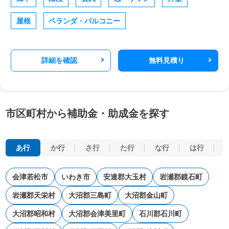
屋根
ベランダ・バルコニー
詳細を確認
無料見積り
市区町村から補助金・助成金を探す
あ行
か行
さ行
た行
な行
は行
会津若松市
いわき市
安達郡大玉村
岩瀬郡鏡石町
岩瀬郡天栄村
大沼郡三島町
大沼郡金山町
大沼郡昭和村
大沼郡会津美里町
石川郡石川町