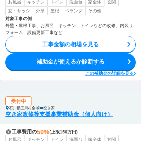
お風呂
キッチン
トイレ
洗面台
家全体
玄関
窓・サッシ
外壁
屋根
ベランダ
その他
対象工事の例
外壁・屋根工事、お風呂、キッチン、トイレなどの改修、内装リ
フォーム、設備更新工事など
工事金額の相場を見る
補助金が使えるか診断する
この補助金の詳細を見る
受付中
石川郡玉川村全域
空き家
空き家改修等支援事業補助金（個人向け）
50%
工事費用の
(上限150万円)
お風呂
キッチン
トイレ
洗面台
家全体
玄関