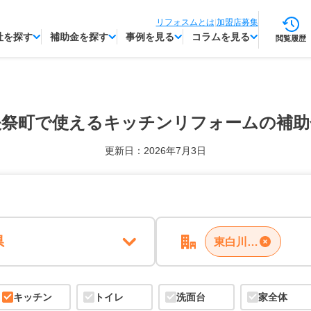
リフォスムとは
|
加盟店募集
社を探す
補助金を探す
事例を見る
コラムを見る
閲覧履歴
矢祭町で使える
キッチンリフォームの補助
更新日：2026年7月3日
県
東白川郡矢祭町
キッチン
トイレ
洗面台
家全体