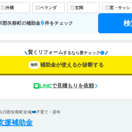
外構
ベランダ
玄関
窓・サッシ
検
6
川郡矢祭町
の
補助金
件をチェック
賢くリフォーム
するなら
要チェック
補助金が使えるか診断する
無料
LINE
で見積もりを依頼
白川郡矢祭町全域
子育て・若年
支援補助金