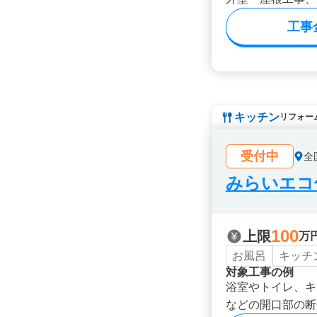
工事
キッチン
リフォー
受付中
全
みらいエコ住
100
上限
万
お風呂
キッチ
対象工事の例
浴室やトイレ、キ
などの開口部の断