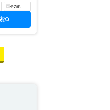
その他
索