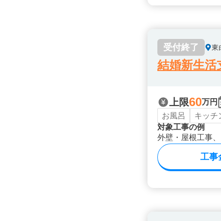
受付終了
東
結婚新生活
60
上限
万円
お風呂
キッチ
対象工事の例
外壁・屋根工事、
工事