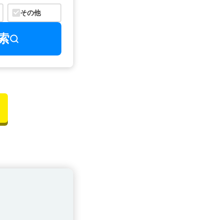
その他
索