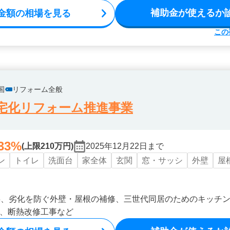
補助金が使えるか
金額の相場を見る
この
国
リフォーム全般
宅化リフォーム推進事業
33%
(上限210万円)
2025年12月22日まで
ン
トイレ
洗面台
家全体
玄関
窓・サッシ
外壁
屋
事、劣化を防ぐ外壁・屋根の補修、三世代同居のためのキッチ
、断熱改修工事など