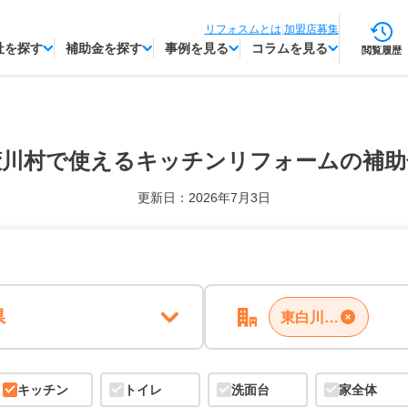
リフォスムとは
|
加盟店募集
社を探す
補助金を探す
事例を見る
コラムを見る
閲覧履歴
鮫川村で使える
キッチンリフォームの補助
更新日：2026年7月3日
県
東白川郡鮫川村
キッチン
トイレ
洗面台
家全体