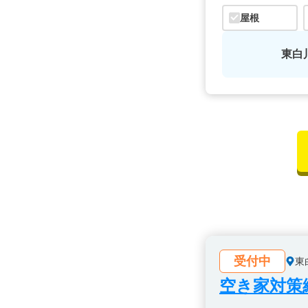
屋根
東白
受付中
東
空き家対策