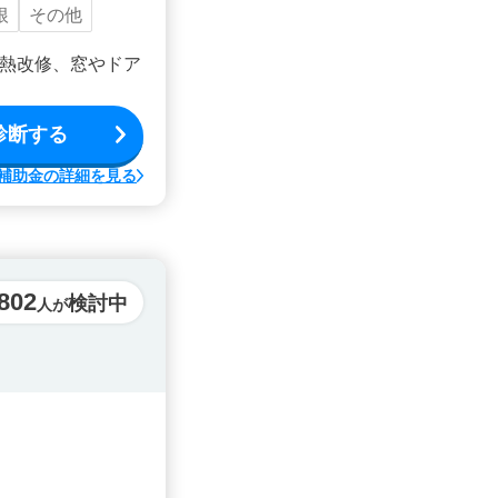
根
その他
熱改修、窓やドア
診断する
補助金の詳細を見る
,802
検討中
人が