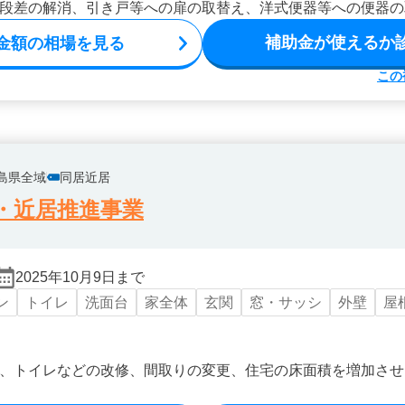
段差の解消、引き戸等への扉の取替え、洋式便器等への便器の
補助金が使えるか
金額の相場を見る
この
島県全域
同居近居
・近居推進事業
2025年10月9日まで
ン
トイレ
洗面台
家全体
玄関
窓・サッシ
外壁
屋
、トイレなどの改修、間取りの変更、住宅の床面積を増加させ