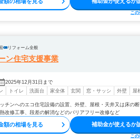
補助金が使えるか
金額の相場を見る
この
国
リフォーム全般
ーン住宅支援事業
2025年12月31日まで
ン
トイレ
洗面台
家全体
玄関
窓・サッシ
外壁
屋
ッチンへのエコ住宅設備の設置、外壁、屋根・天井又は床の断
熱改修工事、段差の解消などのバリアフリー改修など
補助金が使えるか
金額の相場を見る
この