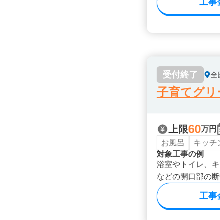
工事
受付終了
全
子育てグリ
60
上限
万円
お風呂
キッチ
対象工事の例
浴室やトイレ、キ
などの開口部の断
工事