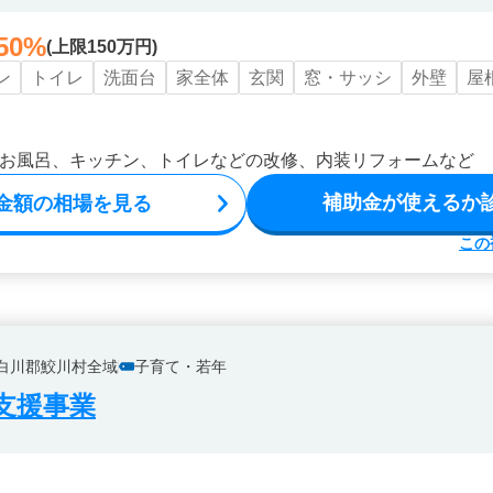
50%
(上限150万円)
ン
トイレ
洗面台
家全体
玄関
窓・サッシ
外壁
屋
お風呂、キッチン、トイレなどの改修、内装リフォームなど
補助金が使えるか
金額の相場を見る
この
白川郡鮫川村全域
子育て・若年
支援事業