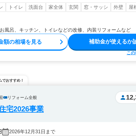
ン
トイレ
洗面台
家全体
玄関
窓・サッシ
外壁
屋
お風呂、キッチン、トイレなどの改修、内装リフォームなど
補助金が使えるか
金額の相場を見る
この
ムでおすすめ！
12,
国
リフォーム全般
宅2026事業
円
2026年12月31日まで