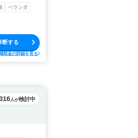
根
ベランダ
診断する
補助金の詳細を見る
316
検討中
人が