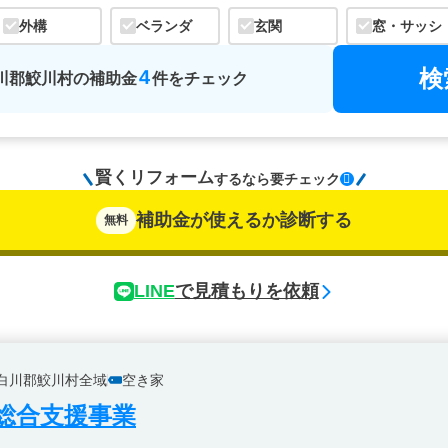
外構
ベランダ
玄関
窓・サッシ
検
4
川郡鮫川村
の
補助金
件をチェック
賢くリフォーム
するなら
要チェック
補助金が使えるか診断する
無料
LINE
で見積もりを依頼
白川郡鮫川村全域
空き家
総合支援事業