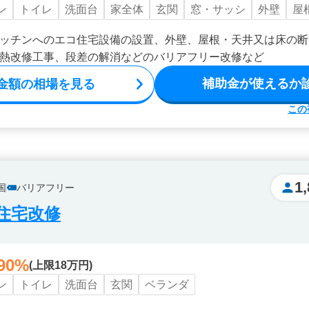
ン
トイレ
洗面台
家全体
玄関
窓・サッシ
外壁
屋
ッチンへのエコ住宅設備の設置、外壁、屋根・天井又は床の断
熱改修工事、段差の解消などのバリアフリー改修など
補助金が使えるか
金額の相場を見る
この
1
国
バリアフリー
住宅改修
90%
(上限18万円)
ン
トイレ
洗面台
玄関
ベランダ