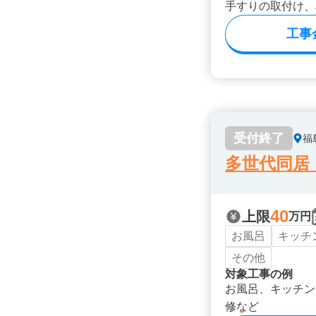
手すりの取付け、
工事
受付終了
福
多世代同居
40
上限
万円
お風呂
キッチ
その他
対象工事の例
お風呂、キッチン
修など