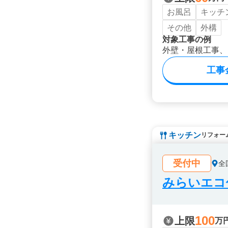
お風呂
キッチ
その他
外構
対象工事の例
外壁・屋根工事、
工事
キッチン
リフォー
受付中
全
みらいエコ住
100
上限
万