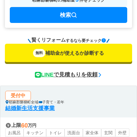
耶麻郡磐梯町
の
補助金
件をチェック
検索
賢くリフォーム
要チェック
するなら
補助金が使えるか診断する
無料
LINE
で見積もりを依頼
受付中
耶麻郡磐梯町全域
子育て・若年
結婚新生活支援事業
60
上限
万円
お風呂
キッチン
トイレ
洗面台
家全体
玄関
外壁