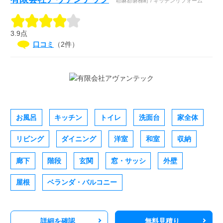
耶麻郡磐梯町 / キッチンリフォーム
3.9点
口コミ
（2件）
お風呂
キッチン
トイレ
洗面台
家全体
リビング
ダイニング
洋室
和室
収納
廊下
階段
玄関
窓・サッシ
外壁
屋根
ベランダ・バルコニー
詳細を確認
無料見積り