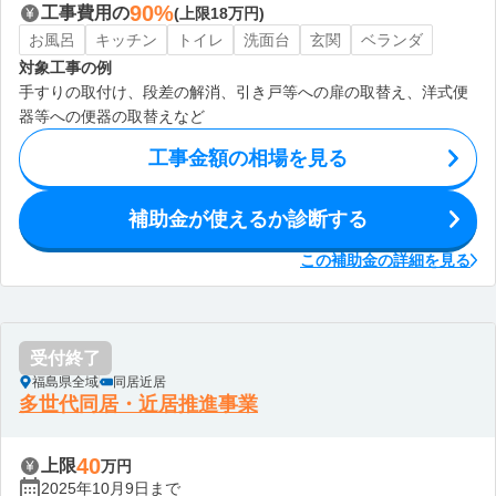
90%
工事費用の
(上限18万円)
お風呂
キッチン
トイレ
洗面台
玄関
ベランダ
対象工事の例
手すりの取付け、段差の解消、引き戸等への扉の取替え、洋式便
器等への便器の取替えなど
工事金額の相場を見る
補助金が使えるか診断する
この補助金の詳細を見る
受付終了
福島県全域
同居近居
多世代同居・近居推進事業
40
上限
万円
2025年10月9日まで