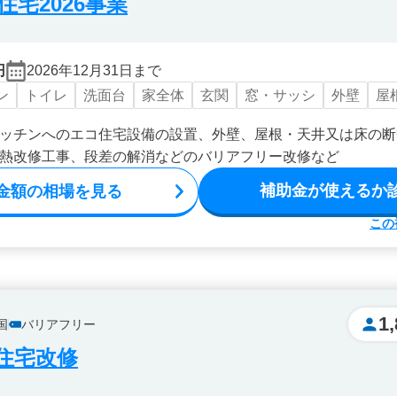
宅2026事業
円
2026年12月31日まで
ン
トイレ
洗面台
家全体
玄関
窓・サッシ
外壁
屋
ッチンへのエコ住宅設備の設置、外壁、屋根・天井又は床の断
熱改修工事、段差の解消などのバリアフリー改修など
補助金が使えるか
金額の相場を見る
この
1
国
バリアフリー
住宅改修