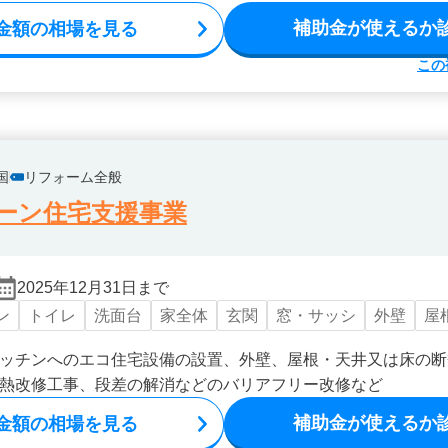
補助金が使えるか
金額の相場を見る
この
国
リフォーム全般
ーン住宅支援事業
2025年12月31日まで
ン
トイレ
洗面台
家全体
玄関
窓・サッシ
外壁
屋
ッチンへのエコ住宅設備の設置、外壁、屋根・天井又は床の断
熱改修工事、段差の解消などのバリアフリー改修など
補助金が使えるか
金額の相場を見る