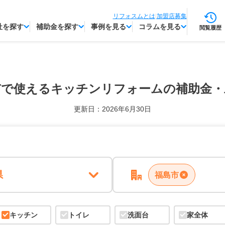
リフォスムとは
|
加盟店募集
社を探す
補助金を探す
事例を見る
コラムを見る
閲覧履歴
市で使える
キッチンリフォームの補助金・
更新日：2026年6月30日
県
福島市
キッチン
トイレ
洗面台
家全体