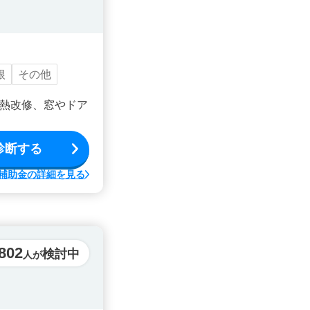
根
その他
熱改修、窓やドア
診断する
補助金の詳細を見る
,802
検討中
人が