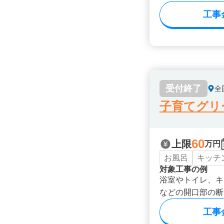
工事
受付終了
全
子育てグリ
60
上限
万円
お風呂
キッチ
対象工事の例
浴室やトイレ、キ
などの開口部の断
工事