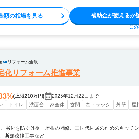
補助金が使えるか
金額の相場を見る
この
国
リフォーム全般
宅化リフォーム推進事業
33%
(上限210万円)
2025年12月22日まで
ン
トイレ
洗面台
家全体
玄関
窓・サッシ
外壁
屋
事、劣化を防ぐ外壁・屋根の補修、三世代同居のためのキッチ
、断熱改修工事など