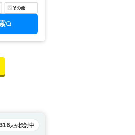
その他
索
316
検討中
人が