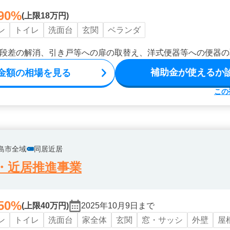
90%
(上限18万円)
ン
トイレ
洗面台
玄関
ベランダ
段差の解消、引き戸等への扉の取替え、洋式便器等への便器の
補助金が使えるか
金額の相場を見る
この
島市全域
同居近居
・近居推進事業
50%
(上限40万円)
2025年10月9日まで
ン
トイレ
洗面台
家全体
玄関
窓・サッシ
外壁
屋