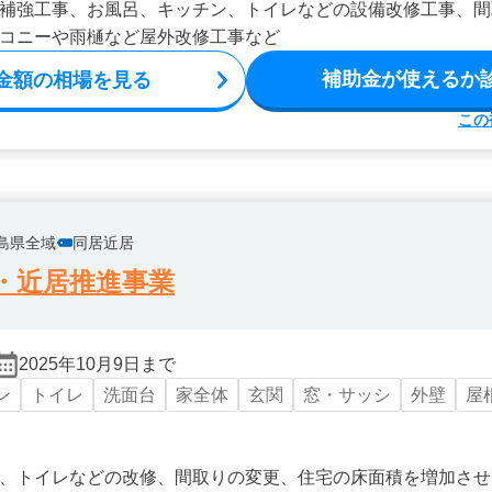
補強工事、お風呂、キッチン、トイレなどの設備改修工事、間
コニーや雨樋など屋外改修工事など
補助金が使えるか
金額の相場を見る
この
島県全域
同居近居
・近居推進事業
2025年10月9日まで
ン
トイレ
洗面台
家全体
玄関
窓・サッシ
外壁
屋
、トイレなどの改修、間取りの変更、住宅の床面積を増加させ