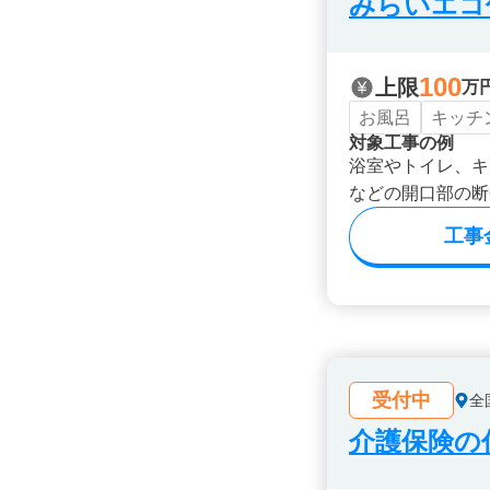
みらいエコ住
100
上限
万
お風呂
キッチ
対象工事の例
浴室やトイレ、キ
などの開口部の断
工事
受付中
全
介護保険の