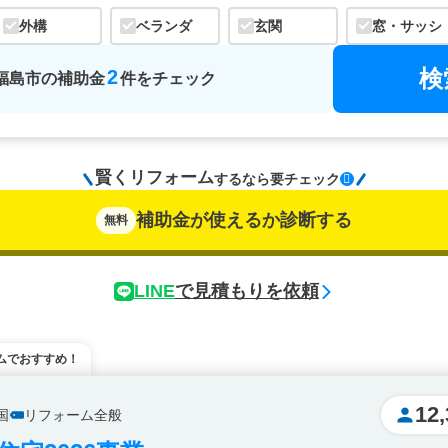
外構
ベランダ
玄関
窓・サッシ
検
2
福島市
の
補助金
件をチェック
賢くリフォーム
するなら
要チェック
補助金が使えるか診断する
無料
LINE
で見積もりを依頼
ムでおすすめ！
12,
国
リフォーム全般