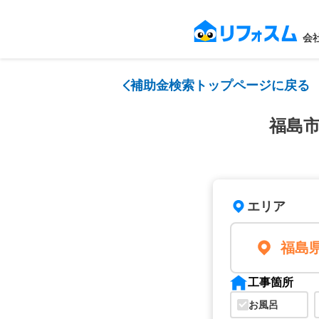
会
補助金検索トップページに戻る
福島
エリア
福島
工事箇所
お風呂