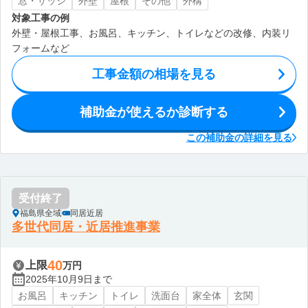
窓・サッシ
外壁
屋根
その他
外構
対象工事の例
外壁・屋根工事、お風呂、キッチン、トイレなどの改修、内装リ
フォームなど
工事金額の相場を見る
補助金が使えるか診断する
この補助金の詳細を見る
受付終了
福島県全域
同居近居
多世代同居・近居推進事業
40
上限
万円
2025年10月9日まで
お風呂
キッチン
トイレ
洗面台
家全体
玄関