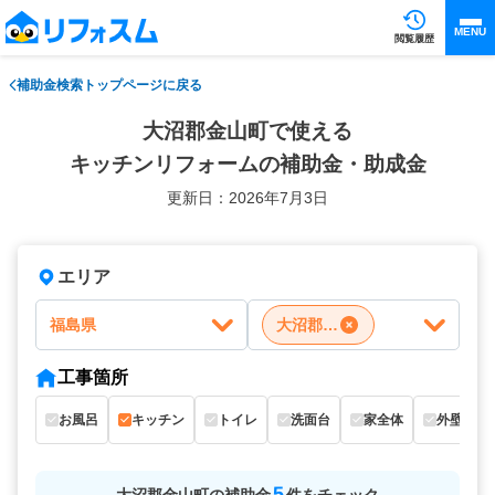
MENU
閲覧履歴
補助金検索トップページに戻る
大沼郡金山町で使える
キッチンリフォームの補助金・助成金
更新日：2026年7月3日
エリア
福島県
大沼郡金山町
工事箇所
お風呂
キッチン
トイレ
洗面台
家全体
外壁
5