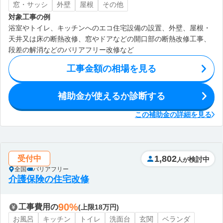
窓・サッシ
外壁
屋根
その他
対象工事の例
浴室やトイレ、キッチンへのエコ住宅設備の設置、外壁、屋根・
天井又は床の断熱改修、窓やドアなどの開口部の断熱改修工事、
段差の解消などのバリアフリー改修など
工事金額の相場を見る
補助金が使えるか診断する
この補助金の詳細を見る
1,802
受付中
検討中
人が
全国
バリアフリー
介護保険の住宅改修
90%
工事費用の
(上限18万円)
お風呂
キッチン
トイレ
洗面台
玄関
ベランダ