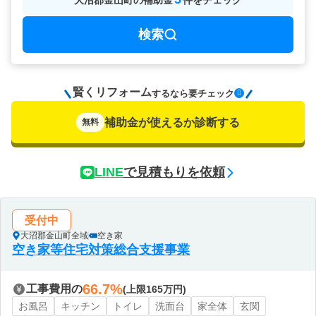
大沼郡金山町
の
補助金
件をチェック
検索
賢くリフォーム
要チェック
するなら
補助金が使えるか診断する
無料
LINE
で見積もりを依頼
受付中
大沼郡金山町全域
空き家
空き家等住宅対策総合支援事業
66.7%
工事費用の
(上限165万円)
お風呂
キッチン
トイレ
洗面台
家全体
玄関