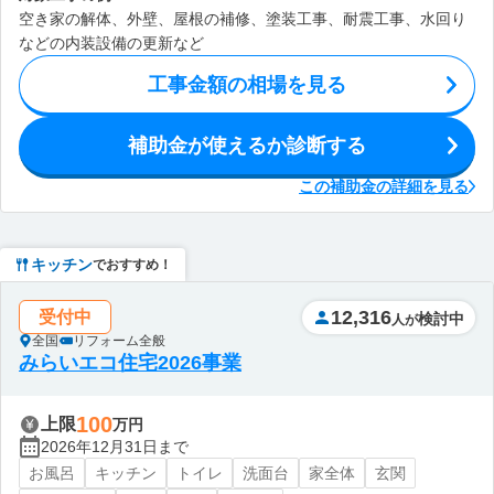
空き家の解体、外壁、屋根の補修、塗装工事、耐震工事、水回り
などの内装設備の更新など
工事金額の相場を見る
補助金が使えるか診断する
この補助金の詳細を見る
キッチン
でおすすめ！
12,316
受付中
検討中
人が
全国
リフォーム全般
みらいエコ住宅2026事業
100
上限
万円
2026年12月31日まで
お風呂
キッチン
トイレ
洗面台
家全体
玄関