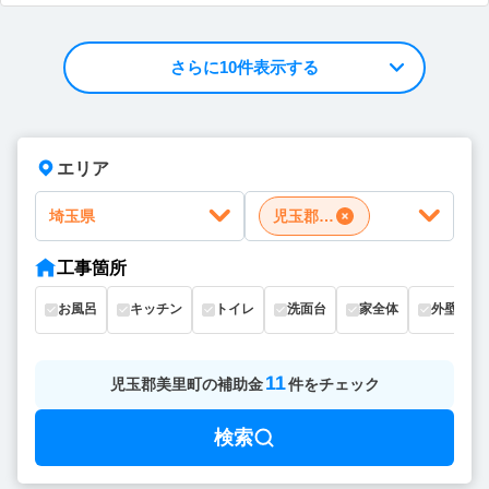
さらに10件表示する
エリア
埼玉県
児玉郡美里町
工事箇所
お風呂
キッチン
トイレ
洗面台
家全体
外壁
11
児玉郡美里町
の
補助金
件をチェック
検索