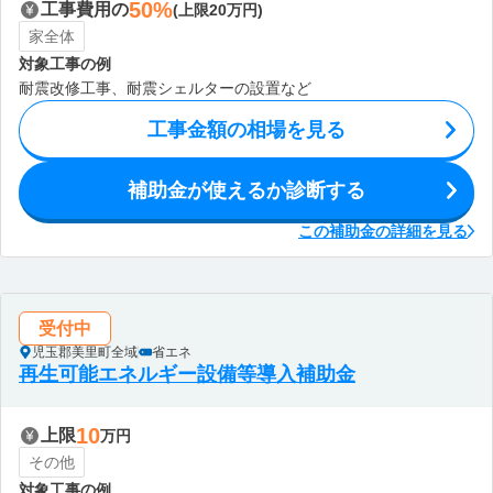
50%
工事費用の
(上限20万円)
家全体
対象工事の例
耐震改修工事、耐震シェルターの設置など
工事金額の相場を見る
補助金が使えるか診断する
この補助金の詳細を見る
受付中
児玉郡美里町全域
省エネ
再生可能エネルギー設備等導入補助金
10
上限
万円
その他
対象工事の例