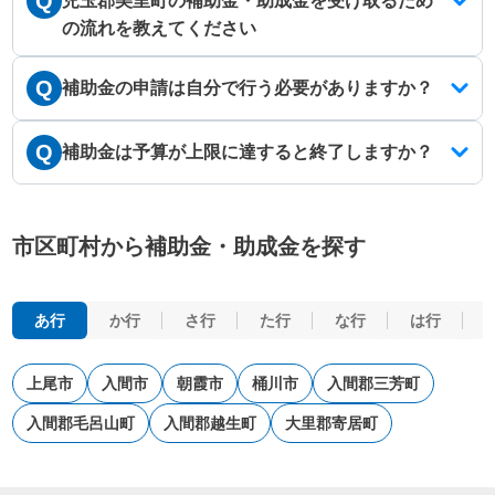
Q
児玉郡美里町の補助金・助成金を受け取るため
の流れを教えてください
Q
補助金の申請は自分で行う必要がありますか？
Q
補助金は予算が上限に達すると終了しますか？
市区町村から補助金・助成金を探す
あ行
か行
さ行
た行
な行
は行
上尾市
入間市
朝霞市
桶川市
入間郡三芳町
入間郡毛呂山町
入間郡越生町
大里郡寄居町