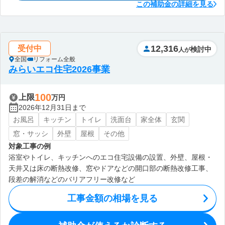
この補助金の詳細を見る
12,316
受付中
検討中
人が
全国
リフォーム全般
みらいエコ住宅2026事業
100
上限
万円
2026年12月31日まで
お風呂
キッチン
トイレ
洗面台
家全体
玄関
窓・サッシ
外壁
屋根
その他
対象工事の例
浴室やトイレ、キッチンへのエコ住宅設備の設置、外壁、屋根・
天井又は床の断熱改修、窓やドアなどの開口部の断熱改修工事、
段差の解消などのバリアフリー改修など
工事金額の相場を見る