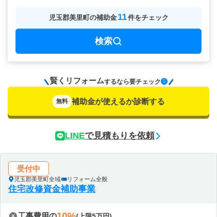
11
児玉郡美里町
の
補助金
件をチェック
検索
賢くリフォーム
要チェック
するなら
補助金が使えるか診断する
無料
LINE
で見積もりを依頼
受付中
児玉郡美里町全域
リフォーム全般
住宅改修資金補助事業
10%
工事費用の
(上限5万円)