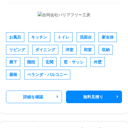
お風呂
キッチン
トイレ
洗面台
家全体
リビング
ダイニング
洋室
和室
収納
廊下
階段
玄関
窓・サッシ
外壁
屋根
ベランダ・バルコニー
詳細を確認
無料見積り