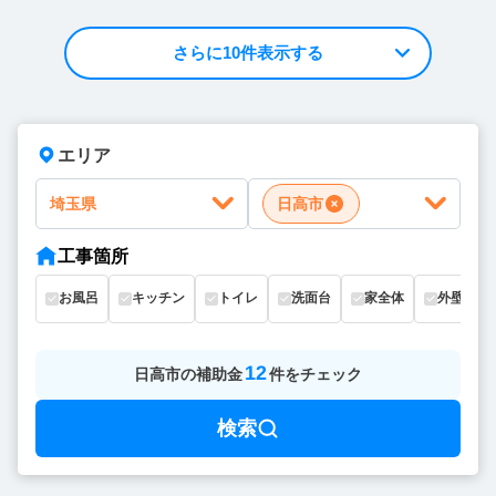
さらに10件表示する
エリア
埼玉県
日高市
工事箇所
お風呂
キッチン
トイレ
洗面台
家全体
外壁
12
日高市
の
補助金
件をチェック
検索