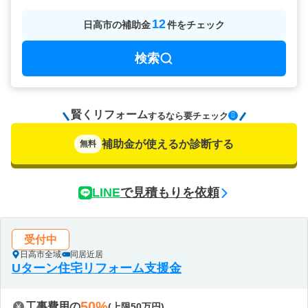
12
日高市
の
補助金
件をチェック
検索
賢くリフォーム
要チェック
するなら
補助金が使えるか診断する
無料
LINE
で見積もりを依頼
受付中
日高市全域
同居近居
Uターン住宅リフォーム支援金
50%
工事費用の
(上限50万円)