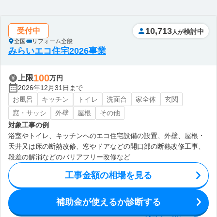
10,713
受付中
検討中
人が
全国
リフォーム全般
みらいエコ住宅2026事業
100
上限
万円
2026年12月31日まで
お風呂
キッチン
トイレ
洗面台
家全体
玄関
窓・サッシ
外壁
屋根
その他
対象工事の例
浴室やトイレ、キッチンへのエコ住宅設備の設置、外壁、屋根・
天井又は床の断熱改修、窓やドアなどの開口部の断熱改修工事、
段差の解消などのバリアフリー改修など
工事金額の相場を見る
補助金が使えるか診断する