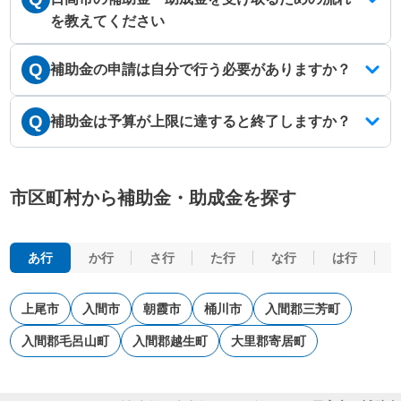
を教えてください
Q
補助金の申請は自分で行う必要がありますか？
Q
補助金は予算が上限に達すると終了しますか？
市区町村から補助金・助成金を探す
あ行
か行
さ行
た行
な行
は行
上尾市
入間市
朝霞市
桶川市
入間郡三芳町
入間郡毛呂山町
入間郡越生町
大里郡寄居町