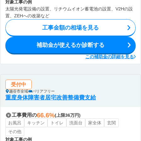
対象工事の例
太陽光発電設備の設置、リチウムイオン蓄電池の設置、V2Hの設
置、ZEHへの改築など
工事金額の相場を見る
補助金が使えるか診断する
この補助金の詳細を見る
受付中
越谷市全域
バリアフリー
重度身体障害者居宅改善整備費支給
66.6%
工事費用の
(上限36万円)
お風呂
キッチン
トイレ
洗面台
家全体
玄関
その他
対象工事の例