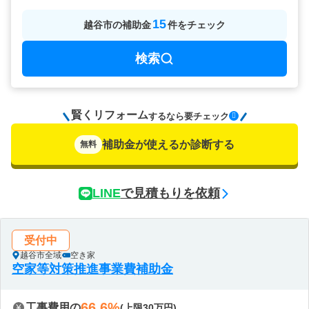
15
越谷市
の
補助金
件をチェック
検索
賢くリフォーム
要チェック
するなら
補助金が使えるか診断する
無料
LINE
で見積もりを依頼
受付中
越谷市全域
空き家
空家等対策推進事業費補助金
66.6%
工事費用の
(上限30万円)