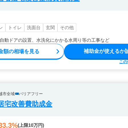
ン
トイレ
洗面台
玄関
その他
自動ドアの設置、水洗化にかかる水周り等の工事など
補助金が使えるか
金額の相場を見る
この
越市全域
バリアフリー
居宅改善費助成金
33.3%
(上限10万円)