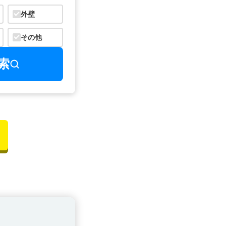
外壁
その他
索