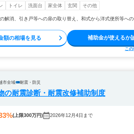
ン
トイレ
洗面台
家全体
玄関
その他
の解消、引き戸等への扉の取り替え、和式から洋式便所等への
補助金が使えるか
金額の相場を見る
この
越市全域
耐震・防災
物の耐震診断・耐震改修補助制度
33%
(上限300万円)
2026年12月4日まで