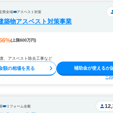
玉県全域
アスベスト対策
建築物アスベスト対策事業
66%
(上限600万円)
査、アスベスト除去工事など
補助金が使えるか
金額の相場を見る
この
12,
国
リフォーム全般