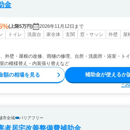
助金
5%
(上限5万円)
2026年11月12日まで
ン
トイレ
洗面台
家全体
玄関
窓・サッシ
外壁
屋
事、外壁・屋根の改修、雨樋の修理、台所・洗面所・浴室・ト
室の模様替え・内装張り替えなど
補助金が使えるか
金額の相場を見る
この
越市全域
バリアフリー
害者居宅改善整備費補助金