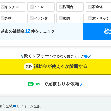
キッチン
トイレ
洗面台
家全体
外構
ベランダ
玄関
窓・サッシ
検
12
川越市
の
補助金
件をチェック
賢くリフォーム
するなら
要チェック
補助金が使えるか診断する
無料
LINE
で見積もりを依頼
越市全域
リフォーム全般