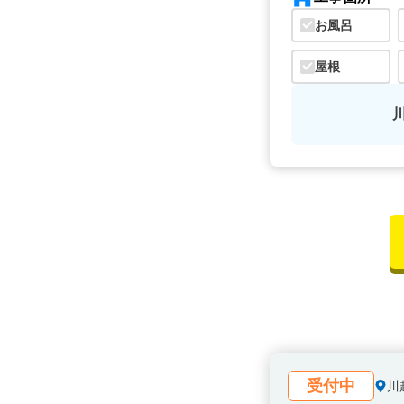
お風呂
屋根
受付中
川