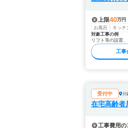
40
上限
万円
お風呂
キッチ
対象工事の例
リフト等の設置、
工事
受付中
川
在宅高齢者
工事費用の