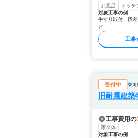
お風呂
キッチ
対象工事の例
手すり取付、段差
ど
工事
受付中
川
旧耐震建築
工事費用の
家全体
対象工事の例