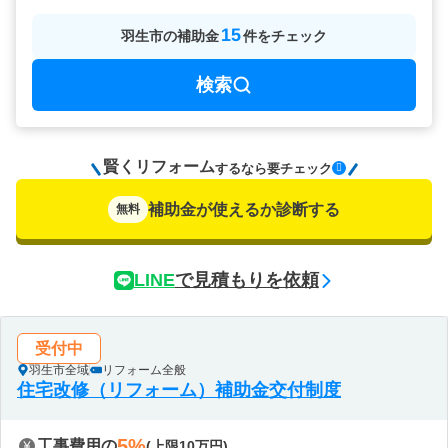
15
羽生市
の
補助金
件をチェック
検索
賢くリフォーム
要チェック
するなら
補助金が使えるか診断する
無料
LINE
で見積もりを依頼
受付中
羽生市全域
リフォーム全般
住宅改修（リフォーム）補助金交付制度
5%
工事費用の
(上限10万円)