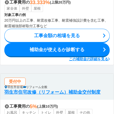
33.333%
工事費用の
(上限20万円)
家全体
外壁
屋根
対象工事の例
20万円以上の工事、耐震改修工事、耐震補強設計費を含む工事、
耐震補強部材取付工事など
工事金額の相場を見る
補助金が使えるか診断する
この補助金の詳細を見る
受付中
羽生市全域
リフォーム全般
羽生市住宅改修（リフォーム）補助金交付制度
5%
工事費用の
(上限10万円)
お風呂
キッチン
トイレ
外壁
屋根
その他