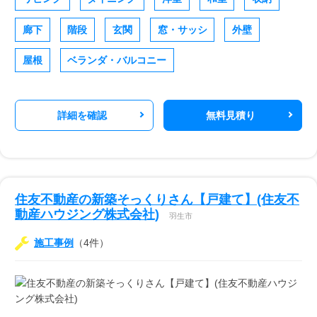
廊下
階段
玄関
窓・サッシ
外壁
屋根
ベランダ・バルコニー
詳細を確認
無料見積り
住友不動産の新築そっくりさん【戸建て】(住友不
動産ハウジング株式会社)
羽生市
施工事例
（4件）