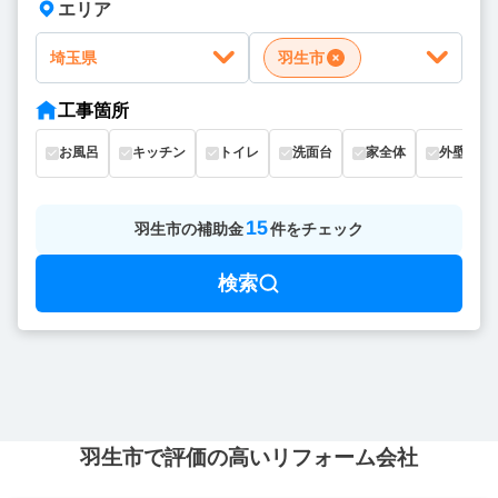
エリア
埼玉県
羽生市
工事箇所
お風呂
キッチン
トイレ
洗面台
家全体
外壁
15
羽生市
の
補助金
件をチェック
検索
羽生市で評価の高いリフォーム会社