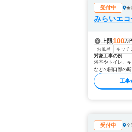
受付中
全
みらいエコ住
100
上限
万
お風呂
キッチ
対象工事の例
浴室やトイレ、キ
などの開口部の断
工事
受付中
全