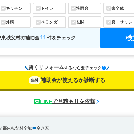
キッチン
トイレ
洗面台
家全体
外構
ベランダ
玄関
窓・サッシ
検
11
郡東秩父村
の
補助金
件をチェック
賢くリフォーム
するなら
要チェック
補助金が使えるか診断する
無料
LINE
で見積もりを依頼
父郡東秩父村全域
空き家