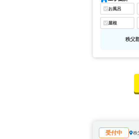
お風呂
屋根
秩父
受付中
秩