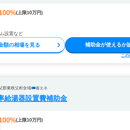
100%
(上限10万円)
ム設置など
補助金が使えるか
金額の相場を見る
この
父郡東秩父村全域
省エネ
率給湯器設置費補助金
100%
(上限10万円)