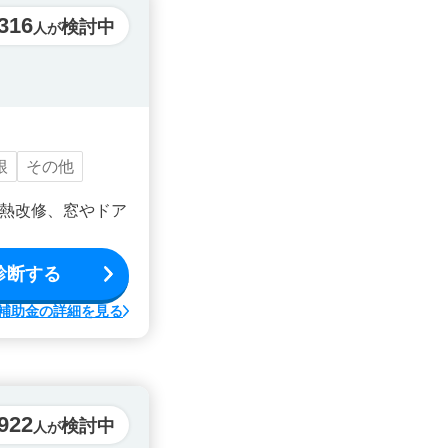
316
検討中
人が
根
その他
熱改修、窓やドア
診断する
補助金の詳細を見る
922
検討中
人が