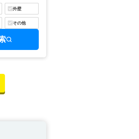
外壁
その他
索