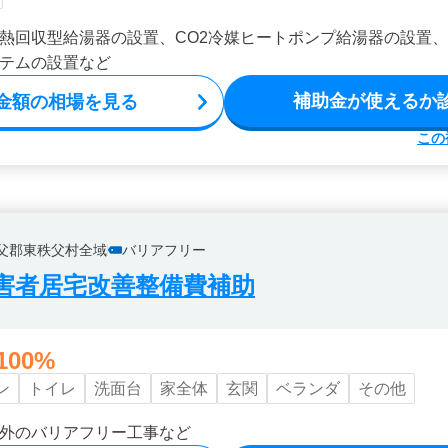
熱回収型給湯器の設置、CO2冷媒ヒートポンプ給湯器の設置
テムの設置など
補助金が使えるか
金額の相場を見る
この
父郡東秩父村全域
バリアフリー
害者居宅改善整備費補助
100%
ン
トイレ
洗面台
家全体
玄関
ベランダ
その他
外のバリアフリー工事など