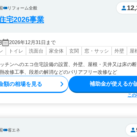
12,
国
リフォーム全般
宅2026事業
円
2026年12月31日まで
ン
トイレ
洗面台
家全体
玄関
窓・サッシ
外壁
屋
ッチンへのエコ住宅設備の設置、外壁、屋根・天井又は床の断
熱改修工事、段差の解消などのバリアフリー改修など
補助金が使えるか
金額の相場を見る
この
国
省エネ