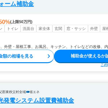
ォーム補助金
50%
(上限50万円)
ン
トイレ
洗面台
家全体
玄関
窓・サッシ
外壁
屋
事、外壁・屋根工事、お風呂、キッチン、トイレなどの改修、
補助金が使えるか
金額の相場を見る
この
父郡東秩父村全域
省エネ
光発電システム設置費補助金