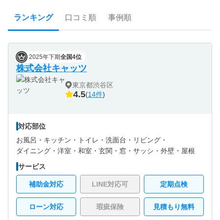
ランキング
口コミ順
事例順
2025年下期
全国4位
株式会社キャッツ
東京都渋谷区
4.5
(
14件
)
対応部位
お風呂・
キッチン・
トイレ・
洗面台・
リビング・
ダイニング・
洋室・
和室・
玄関・
窓・サッシ・
外壁・
屋根
サービス
補助金対応
LINE対応可
定期点検
ローン対応
瑕疵保険
見積もり無料