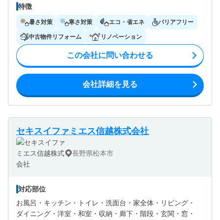
特徴
暑さ対策
寒さ対策
エコ・省エネ
バリアフリー
中古物件リフォーム
リノベーション
この会社に問い合わせる
会社詳細を見る
セキスイファミエス信越株式会社
長野県松本市
対応部位
お風呂・
キッチン・
トイレ・
洗面台・
家全体・
リビング・
ダイニング・
洋室・
和室・
収納・
廊下・
階段・
玄関・
窓・