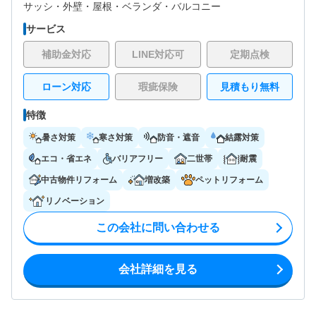
サッシ・
外壁・
屋根・
ベランダ・バルコニー
サービス
補助金対応
LINE対応可
定期点検
ローン対応
瑕疵保険
見積もり無料
特徴
暑さ対策
寒さ対策
防音・遮音
結露対策
エコ・省エネ
バリアフリー
二世帯
耐震
中古物件リフォーム
増改築
ペットリフォーム
リノベーション
この会社に問い合わせる
会社詳細を見る