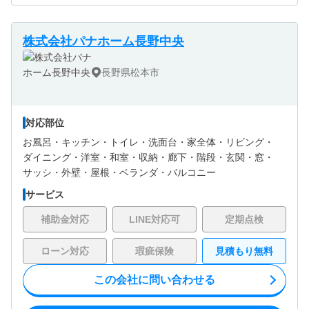
株式会社パナホーム長野中央
長野県松本市
対応部位
お風呂・
キッチン・
トイレ・
洗面台・
家全体・
リビング・
ダイニング・
洋室・
和室・
収納・
廊下・
階段・
玄関・
窓・
サッシ・
外壁・
屋根・
ベランダ・バルコニー
サービス
補助金対応
LINE対応可
定期点検
ローン対応
瑕疵保険
見積もり無料
この会社に問い合わせる