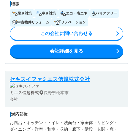
特徴
暑さ対策
寒さ対策
エコ・省エネ
バリアフリー
中古物件リフォーム
リノベーション
この会社に問い合わせる
会社詳細を見る
セキスイファミエス信越株式会社
長野県松本市
対応部位
お風呂・
キッチン・
トイレ・
洗面台・
家全体・
リビング・
ダイニング・
洋室・
和室・
収納・
廊下・
階段・
玄関・
窓・