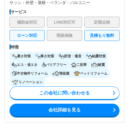
サッシ・
外壁・
屋根・
ベランダ・バルコニー
サービス
補助金対応
LINE対応可
定期点検
ローン対応
瑕疵保険
見積もり無料
特徴
暑さ対策
寒さ対策
防音・遮音
結露対策
エコ・省エネ
バリアフリー
二世帯
耐震
中古物件リフォーム
増改築
ペットリフォーム
リノベーション
この会社に問い合わせる
会社詳細を見る