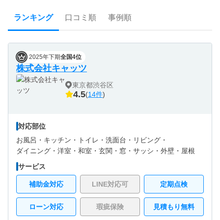
ランキング
口コミ順
事例順
2025年下期
全国4位
株式会社キャッツ
東京都渋谷区
4.5
(
14件
)
対応部位
お風呂・
キッチン・
トイレ・
洗面台・
リビング・
ダイニング・
洋室・
和室・
玄関・
窓・サッシ・
外壁・
屋根
サービス
補助金対応
LINE対応可
定期点検
ローン対応
瑕疵保険
見積もり無料