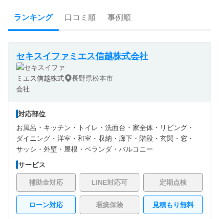
ランキング
口コミ順
事例順
セキスイファミエス信越株式会社
長野県松本市
対応部位
お風呂・
キッチン・
トイレ・
洗面台・
家全体・
リビング・
ダイニング・
洋室・
和室・
収納・
廊下・
階段・
玄関・
窓・
サッシ・
外壁・
屋根・
ベランダ・バルコニー
サービス
補助金対応
LINE対応可
定期点検
ローン対応
瑕疵保険
見積もり無料