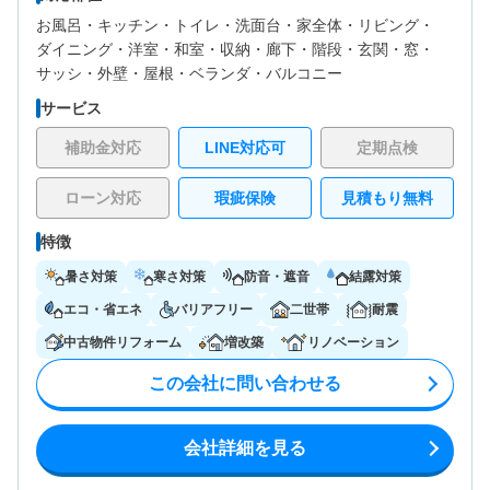
お風呂・
キッチン・
トイレ・
洗面台・
家全体・
リビング・
ダイニング・
洋室・
和室・
収納・
廊下・
階段・
玄関・
窓・
サッシ・
外壁・
屋根・
ベランダ・バルコニー
サービス
補助金対応
LINE対応可
定期点検
ローン対応
瑕疵保険
見積もり無料
特徴
暑さ対策
寒さ対策
防音・遮音
結露対策
エコ・省エネ
バリアフリー
二世帯
耐震
中古物件リフォーム
増改築
リノベーション
この会社に問い合わせる
会社詳細を見る