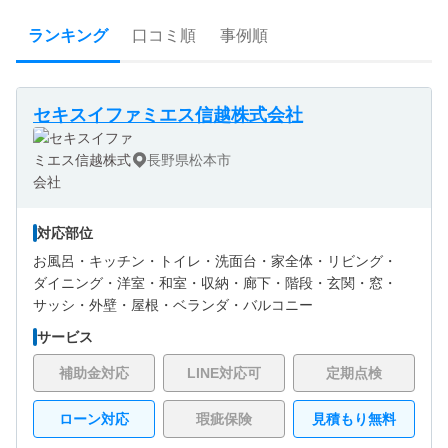
ランキング
口コミ順
事例順
セキスイファミエス信越株式会社
長野県松本市
対応部位
お風呂・
キッチン・
トイレ・
洗面台・
家全体・
リビング・
ダイニング・
洋室・
和室・
収納・
廊下・
階段・
玄関・
窓・
サッシ・
外壁・
屋根・
ベランダ・バルコニー
サービス
補助金対応
LINE対応可
定期点検
ローン対応
瑕疵保険
見積もり無料