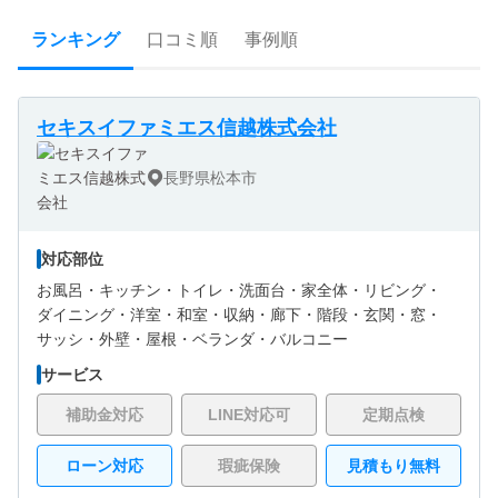
ランキング
口コミ順
事例順
セキスイファミエス信越株式会社
長野県松本市
対応部位
お風呂・
キッチン・
トイレ・
洗面台・
家全体・
リビング・
ダイニング・
洋室・
和室・
収納・
廊下・
階段・
玄関・
窓・
サッシ・
外壁・
屋根・
ベランダ・バルコニー
サービス
補助金対応
LINE対応可
定期点検
ローン対応
瑕疵保険
見積もり無料