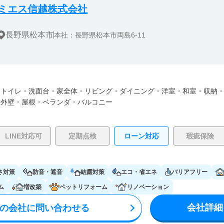
ミエス信越株式会社
長野県松本市
本社：長野県松本市両島6-11
・
トイレ・
洗面台・
家全体・
リビング・
ダイニング・
洋室・
和室・
収納
・
外壁・
屋根・
ベランダ・バルコニー
LINE対応可
定期点検
ローン対応
瑕疵保険
さ対策
防音・遮音
結露対策
エコ・省エネ
バリアフリー
ム
増改築
ペットリフォーム
リノベーション
会社詳細
の会社に問い合わせる