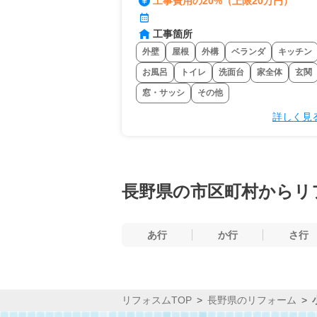
工事費用の20%（上限20万円）
工事箇所
外壁
屋根
外構
ベランダ
キッチン
お風呂
トイレ
洗面台
家全体
玄関
窓・サッシ
その他
詳しく見
長野県の市区町村からリ
あ行
か行
さ行
リフォスムTOP
長野県のリフォーム