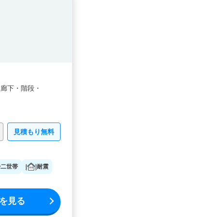
・
廊下・
階段・
見積もり無料
二世帯
耐震
を見る