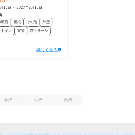
0万円
4月15日 ～ 2027年3月15日
所
お風呂
屋根
その他
外壁
トイレ
玄関
窓・サッシ
詳しく見る
や行
ら行
わ行