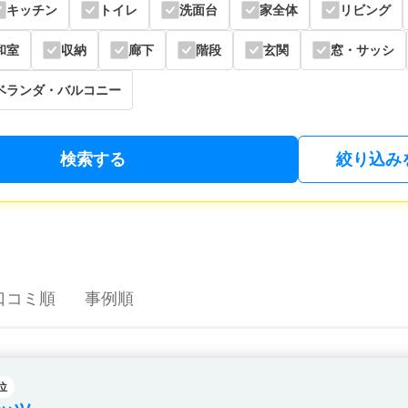
キッチン
トイレ
洗面台
家全体
リビング
和室
収納
廊下
階段
玄関
窓・サッシ
ベランダ・バルコニー
検索する
絞り込み
口コミ順
事例順
位