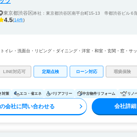
ッツ
東京都渋谷区
本社：東京都渋谷区南平台町15-13 帝都渋谷ビル６
4.5
(
14件
)
・
トイレ・
洗面台・
リビング・
ダイニング・
洋室・
和室・
玄関・
窓・サ
LINE対応可
定期点検
ローン対応
瑕疵保険
さ対策
エコ・省エネ
バリアフリー
中古物件リフォーム
リノ
会社詳細
の会社に問い合わせる