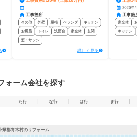
工事費用の20%（上限20万円）
上限14
2026年
工事箇所
工事箇
その他
外壁
屋根
ベランダ
キッチン
家全体
お風呂
トイレ
洗面台
家全体
玄関
キッチン
窓・サッシ
る
詳しく見る
フォーム会社を探す
た行
な行
は行
ま行
小県郡青木村のリフォーム