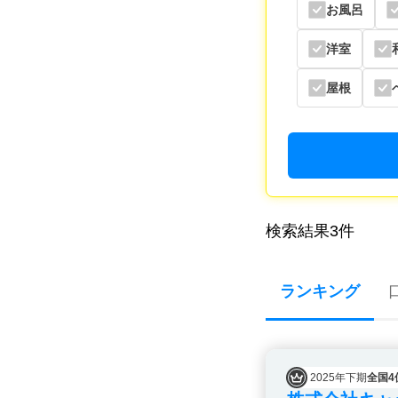
お風呂
洋室
屋根
検索結果
3
件
ランキング
2025年下期
全国4