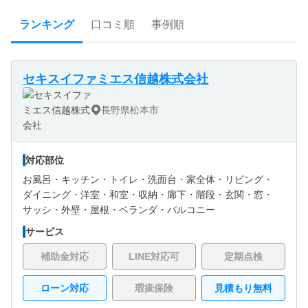
ランキング
口コミ順
事例順
セキスイファミエス信越株式会社
長野県松本市
対応部位
お風呂・
キッチン・
トイレ・
洗面台・
家全体・
リビング・
ダイニング・
洋室・
和室・
収納・
廊下・
階段・
玄関・
窓・
サッシ・
外壁・
屋根・
ベランダ・バルコニー
サービス
補助金対応
LINE対応可
定期点検
ローン対応
瑕疵保険
見積もり無料