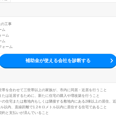
上の工事
ーム
ォーム
ーム
フォーム
補助金が使える会社を診断する
世帯を合わせて三世帯以上の家族が、市内に同居・近居を行うこと
または近居するために、新たに住宅の購入や増改築を行うこと
一の住宅または敷地内もしくは隣接する敷地内にある2棟以上の居住、
トル以内、直線距離で1.2キロメトル以内に居住する住宅であること
契約と支払いが済んでいること