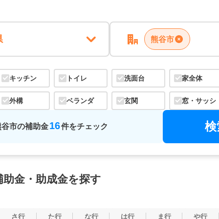
県
熊谷市
キッチン
トイレ
洗面台
家全体
外構
ベランダ
玄関
窓・サッシ
検
16
熊谷市
の
補助金
件をチェック
補助金・助成金を探す
さ行
た行
な行
は行
ま行
や行