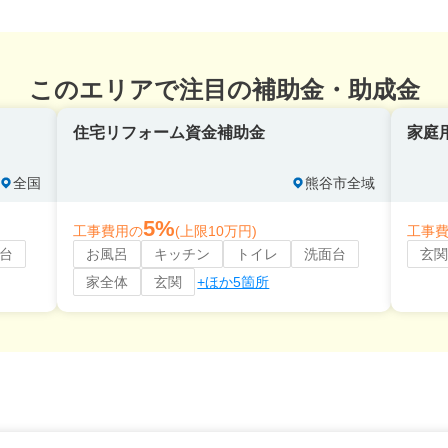
このエリアで注目の補助金・助成金
住宅リフォーム資金補助金
家庭
全国
熊谷市全域
5%
工事費用の
(上限10万円)
工事
台
お風呂
キッチン
トイレ
洗面台
玄関
家全体
玄関
+ほか5箇所