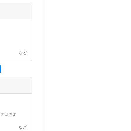
など
近居はおよ
など