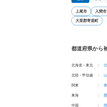
上尾市
入間市
大里郡寄居町
都道府県から
北海道・東北
：
北陸・甲信越
：
関東
：
東海
：
中国
：