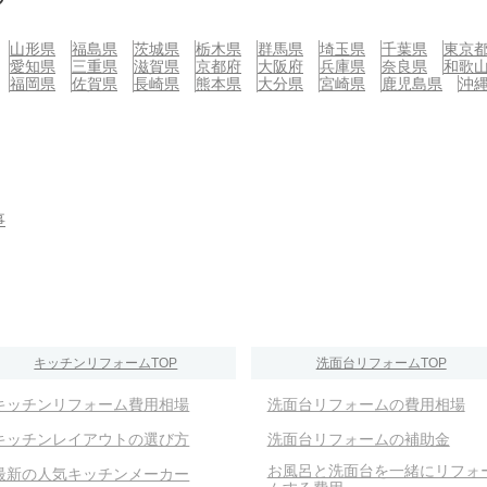
山形県
福島県
茨城県
栃木県
群馬県
埼玉県
千葉県
東京
愛知県
三重県
滋賀県
京都府
大阪府
兵庫県
奈良県
和歌
福岡県
佐賀県
長崎県
熊本県
大分県
宮崎県
鹿児島県
沖
事
キッチンリフォームTOP
洗面台リフォームTOP
キッチンリフォーム費用相場
洗面台リフォームの費用相場
キッチンレイアウトの選び方
洗面台リフォームの補助金
お風呂と洗面台を一緒にリフォ
最新の人気キッチンメーカー