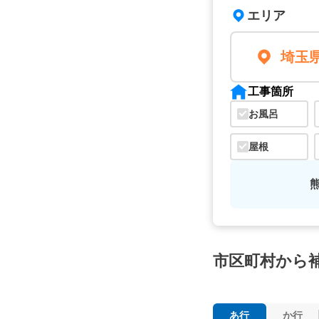
エリア
埼玉
工事箇所
お風呂
屋根
市区町村から
あ行
か行