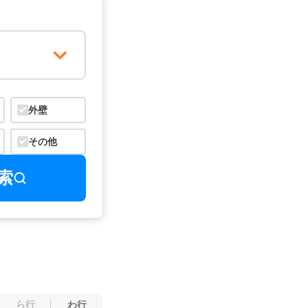
外壁
その他
索
ら行
わ行