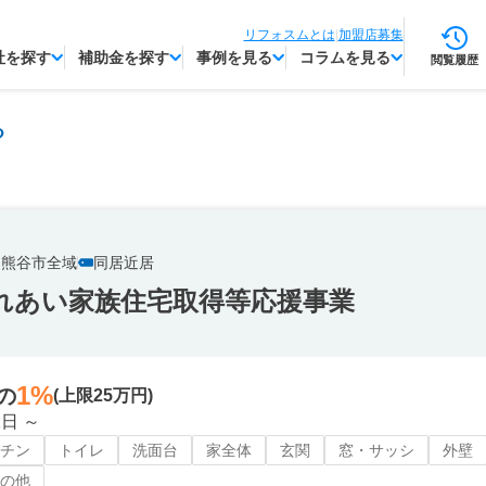
リフォスムとは
|
加盟店募集
社を探す
補助金を探す
事例を見る
コラムを見る
閲覧履歴
る
熊谷市全域
同居近居
れあい家族住宅取得等応援事業
1%
の
(上限25万円)
1日 ～
チン
トイレ
洗面台
家全体
玄関
窓・サッシ
外壁
の他