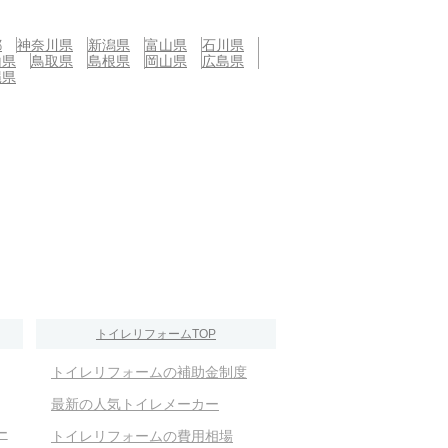
都
神奈川県
新潟県
富山県
石川県
山県
鳥取県
島根県
岡山県
広島県
縄県
トイレリフォームTOP
トイレリフォームの補助金制度
最新の人気トイレメーカー
ー
トイレリフォームの費用相場