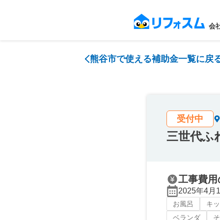
会
熊谷市で使える補助金一覧に戻
受付中
三世代ふ
工事費用
2025年4月
お風呂
キッ
ベランダ
そ