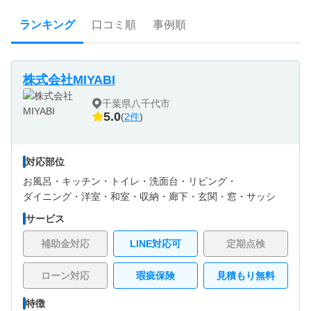
ランキング
口コミ順
事例順
株式会社MIYABI
千葉県八千代市
5.0
(
2件
)
対応部位
お風呂・
キッチン・
トイレ・
洗面台・
リビング・
ダイニング・
洋室・
和室・
収納・
廊下・
玄関・
窓・サッシ
サービス
補助金対応
LINE対応可
定期点検
ローン対応
瑕疵保険
見積もり無料
特徴