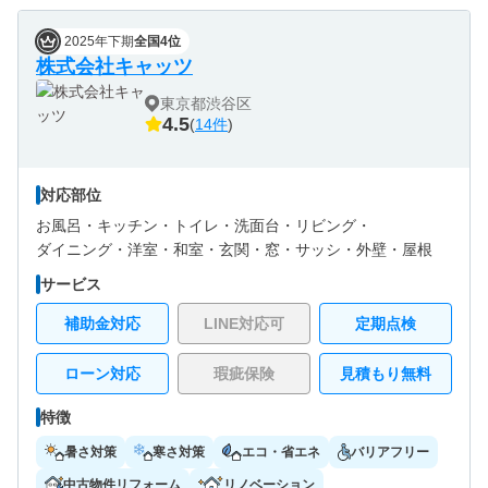
2025年下期
全国4位
株式会社キャッツ
東京都渋谷区
4.5
(
14件
)
対応部位
お風呂・
キッチン・
トイレ・
洗面台・
リビング・
ダイニング・
洋室・
和室・
玄関・
窓・サッシ・
外壁・
屋根
サービス
補助金対応
LINE対応可
定期点検
ローン対応
瑕疵保険
見積もり無料
特徴
暑さ対策
寒さ対策
エコ・省エネ
バリアフリー
中古物件リフォーム
リノベーション