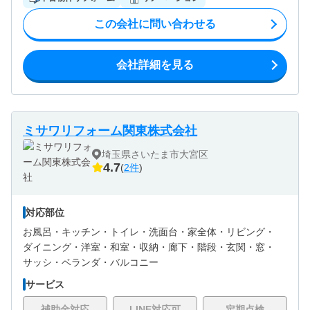
この会社に問い合わせる
会社詳細を見る
ミサワリフォーム関東株式会社
埼玉県さいたま市大宮区
4.7
(
2件
)
対応部位
お風呂・
キッチン・
トイレ・
洗面台・
家全体・
リビング・
ダイニング・
洋室・
和室・
収納・
廊下・
階段・
玄関・
窓・
サッシ・
ベランダ・バルコニー
サービス
補助金対応
LINE対応可
定期点検