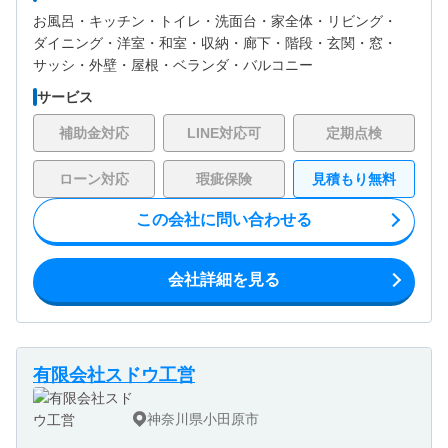
お風呂・
キッチン・
トイレ・
洗面台・
家全体・
リビング・
ダイニング・
洋室・
和室・
収納・
廊下・
階段・
玄関・
窓・
サッシ・
外壁・
屋根・
ベランダ・バルコニー
サービス
補助金対応
LINE対応可
定期点検
ローン対応
瑕疵保険
見積もり無料
この会社に問い合わせる
会社詳細を見る
有限会社スドウ工営
神奈川県小田原市