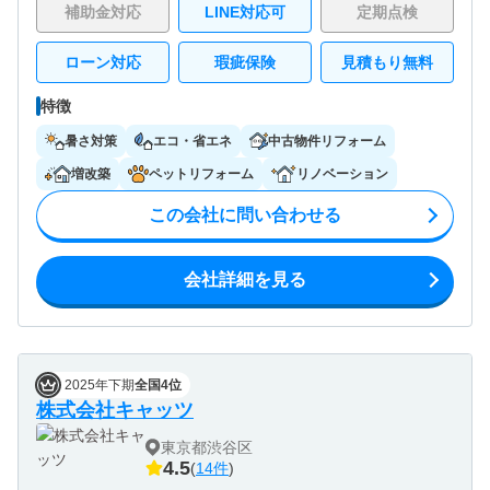
補助金対応
LINE対応可
定期点検
ローン対応
瑕疵保険
見積もり無料
特徴
暑さ対策
エコ・省エネ
中古物件リフォーム
増改築
ペットリフォーム
リノベーション
この会社に問い合わせる
会社詳細を見る
2025年下期
全国4位
株式会社キャッツ
東京都渋谷区
4.5
(
14件
)