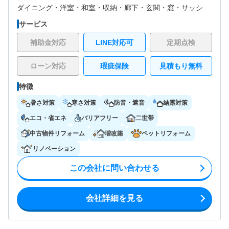
ダイニング・
洋室・
和室・
収納・
廊下・
玄関・
窓・サッシ
サービス
補助金対応
LINE対応可
定期点検
ローン対応
瑕疵保険
見積もり無料
特徴
暑さ対策
寒さ対策
防音・遮音
結露対策
エコ・省エネ
バリアフリー
二世帯
中古物件リフォーム
増改築
ペットリフォーム
リノベーション
この会社に問い合わせる
会社詳細を見る