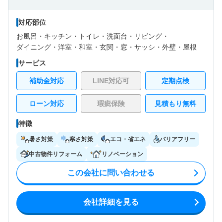
対応部位
お風呂・
キッチン・
トイレ・
洗面台・
リビング・
ダイニング・
洋室・
和室・
玄関・
窓・サッシ・
外壁・
屋根
サービス
補助金対応
LINE対応可
定期点検
ローン対応
瑕疵保険
見積もり無料
特徴
暑さ対策
寒さ対策
エコ・省エネ
バリアフリー
中古物件リフォーム
リノベーション
この会社に問い合わせる
会社詳細を見る