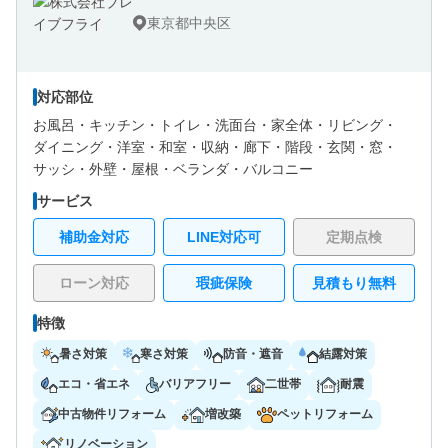
東京都中央区
対応部位
お風呂・
キッチン・
トイレ・
洗面台・
家全体・
リビング・
ダイニング・
洋室・
和室・
収納・
廊下・
階段・
玄関・
窓・
サッシ・
外壁・
屋根・
ベランダ・バルコニー
サービス
補助金対応
LINE対応可
定期点検
ローン対応
瑕疵保険
見積もり無料
特徴
暑さ対策
寒さ対策
防音・遮音
結露対策
エコ・省エネ
バリアフリー
二世帯
耐震
中古物件リフォーム
増改築
ペットリフォーム
リノベーション