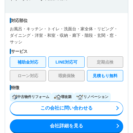
対応部位
お風呂・
キッチン・
トイレ・
洗面台・
家全体・
リビング・
ダイニング・
洋室・
和室・
収納・
廊下・
階段・
玄関・
窓・
サッシ
サービス
補助金対応
LINE対応可
定期点検
ローン対応
瑕疵保険
見積もり無料
特徴
中古物件リフォーム
増改築
リノベーション
この会社に問い合わせる
会社詳細を見る