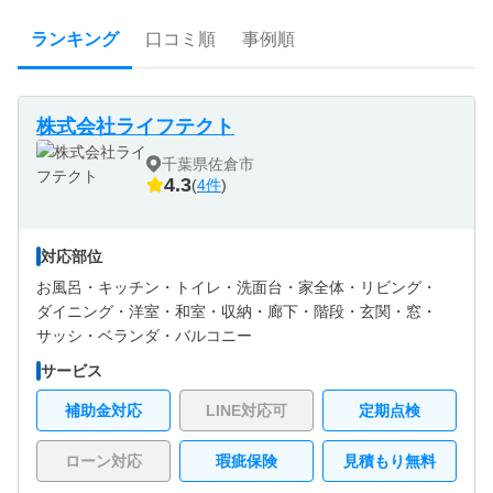
ランキング
口コミ順
事例順
株式会社ライフテクト
千葉県佐倉市
4.3
(
4件
)
対応部位
お風呂・
キッチン・
トイレ・
洗面台・
家全体・
リビング・
ダイニング・
洋室・
和室・
収納・
廊下・
階段・
玄関・
窓・
サッシ・
ベランダ・バルコニー
サービス
補助金対応
LINE対応可
定期点検
ローン対応
瑕疵保険
見積もり無料