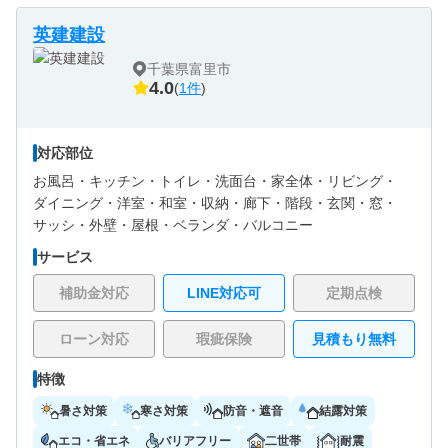
英建建設
千葉県富里市
4.0
(
1件
)
対応部位
お風呂・
キッチン・
トイレ・
洗面台・
家全体・
リビング・
ダイニング・
洋室・
和室・
収納・
廊下・
階段・
玄関・
窓・
サッシ・
外壁・
屋根・
ベランダ・バルコニー
サービス
補助金対応
LINE対応可
定期点検
ローン対応
瑕疵保険
見積もり無料
特徴
暑さ対策
寒さ対策
防音・遮音
結露対策
エコ・省エネ
バリアフリー
二世帯
耐震