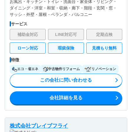
お風呂・
キッチン・
トイレ・
洗面台・
家全体・
リビング・
ダイニング・
洋室・
和室・
収納・
廊下・
階段・
玄関・
窓・
サッシ・
外壁・
屋根・
ベランダ・バルコニー
サービス
補助金対応
LINE対応可
定期点検
ローン対応
瑕疵保険
見積もり無料
特徴
エコ・省エネ
中古物件リフォーム
リノベーション
この会社に問い合わせる
会社詳細を見る
株式会社ブレイブフライ