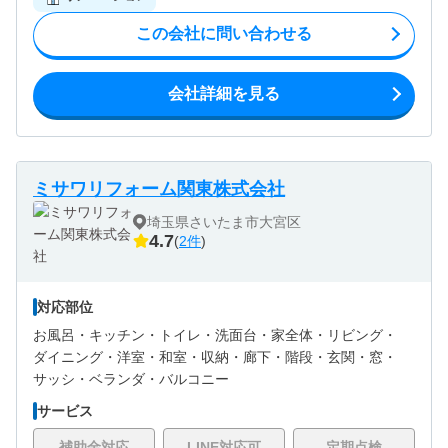
この会社に問い合わせる
会社詳細を見る
ミサワリフォーム関東株式会社
埼玉県さいたま市大宮区
4.7
(
2件
)
対応部位
お風呂・
キッチン・
トイレ・
洗面台・
家全体・
リビング・
ダイニング・
洋室・
和室・
収納・
廊下・
階段・
玄関・
窓・
サッシ・
ベランダ・バルコニー
サービス
補助金対応
LINE対応可
定期点検