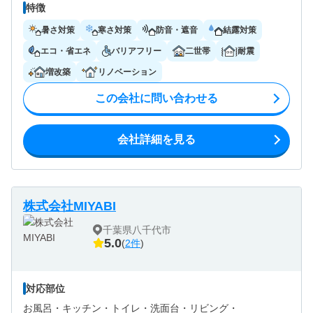
特徴
暑さ対策
寒さ対策
防音・遮音
結露対策
エコ・省エネ
バリアフリー
二世帯
耐震
増改築
リノベーション
この会社に問い合わせる
会社詳細を見る
株式会社MIYABI
千葉県八千代市
5.0
(
2件
)
対応部位
お風呂・
キッチン・
トイレ・
洗面台・
リビング・