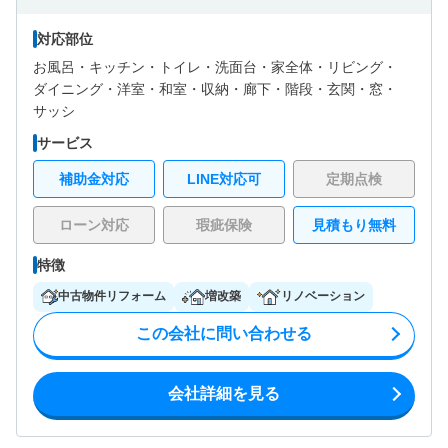
対応部位
お風呂・
キッチン・
トイレ・
洗面台・
家全体・
リビング・
ダイニング・
洋室・
和室・
収納・
廊下・
階段・
玄関・
窓・
サッシ
サービス
補助金対応
LINE対応可
定期点検
ローン対応
瑕疵保険
見積もり無料
特徴
中古物件リフォーム
増改築
リノベーション
この会社に問い合わせる
会社詳細を見る