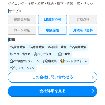
ダイニング・
洋室・
和室・
収納・
廊下・
玄関・
窓・サッシ
サービス
補助金対応
LINE対応可
定期点検
ローン対応
瑕疵保険
見積もり無料
特徴
暑さ対策
寒さ対策
防音・遮音
結露対策
エコ・省エネ
バリアフリー
二世帯
中古物件リフォーム
増改築
ペットリフォーム
リノベーション
この会社に問い合わせる
会社詳細を見る