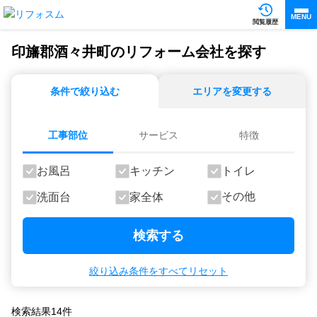
MENU
閲覧履歴
印旛郡酒々井町のリフォーム会社を探す
条件で絞り込む
エリアを変更する
工事部位
サービス
特徴
お風呂
キッチン
トイレ
その他
洗面台
家全体
検索する
絞り込み条件をすべてリセット
検索結果
14
件