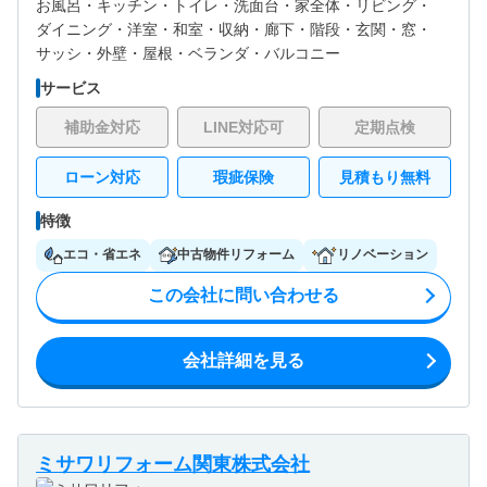
お風呂・
キッチン・
トイレ・
洗面台・
家全体・
リビング・
ダイニング・
洋室・
和室・
収納・
廊下・
階段・
玄関・
窓・
サッシ・
外壁・
屋根・
ベランダ・バルコニー
サービス
補助金対応
LINE対応可
定期点検
ローン対応
瑕疵保険
見積もり無料
特徴
エコ・省エネ
中古物件リフォーム
リノベーション
この会社に問い合わせる
会社詳細を見る
ミサワリフォーム関東株式会社