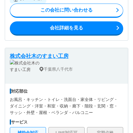
この会社に問い合わせる
会社詳細を見る
株式会社木のすまい工房
千葉県八千代市
対応部位
お風呂・
キッチン・
トイレ・
洗面台・
家全体・
リビング・
ダイニング・
洋室・
和室・
収納・
廊下・
階段・
玄関・
窓・
サッシ・
外壁・
屋根・
ベランダ・バルコニー
サービス
補助金対応
LINE対応可
定期点検