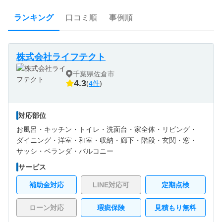
ランキング
口コミ順
事例順
株式会社ライフテクト
千葉県佐倉市
4.3
(
4件
)
対応部位
お風呂・
キッチン・
トイレ・
洗面台・
家全体・
リビング・
ダイニング・
洋室・
和室・
収納・
廊下・
階段・
玄関・
窓・
サッシ・
ベランダ・バルコニー
サービス
補助金対応
LINE対応可
定期点検
ローン対応
瑕疵保険
見積もり無料