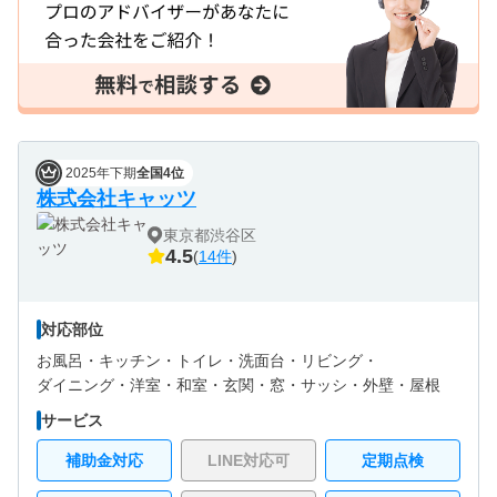
2025年下期
全国4位
株式会社キャッツ
東京都渋谷区
4.5
(
14件
)
対応部位
お風呂・
キッチン・
トイレ・
洗面台・
リビング・
ダイニング・
洋室・
和室・
玄関・
窓・サッシ・
外壁・
屋根
サービス
補助金対応
LINE対応可
定期点検