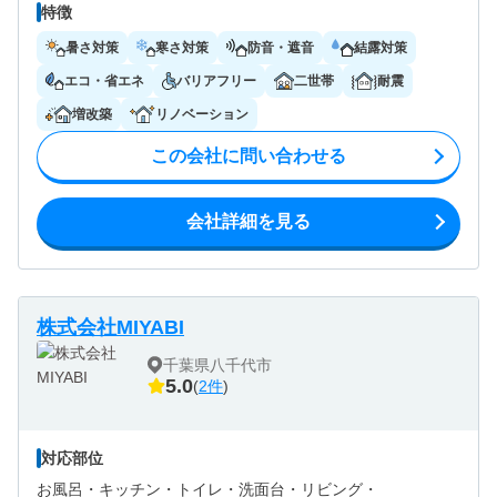
特徴
暑さ対策
寒さ対策
防音・遮音
結露対策
エコ・省エネ
バリアフリー
二世帯
耐震
増改築
リノベーション
この会社に問い合わせる
会社詳細を見る
株式会社MIYABI
千葉県八千代市
5.0
(
2件
)
対応部位
お風呂・
キッチン・
トイレ・
洗面台・
リビング・