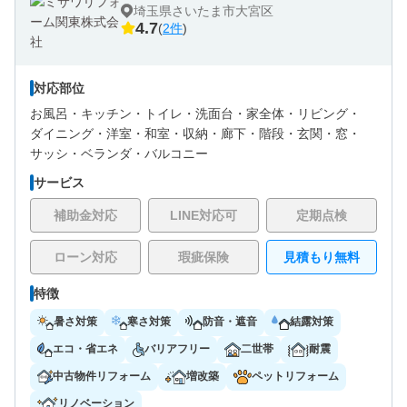
埼玉県さいたま市大宮区
4.7
(
2件
)
対応部位
お風呂・
キッチン・
トイレ・
洗面台・
家全体・
リビング・
ダイニング・
洋室・
和室・
収納・
廊下・
階段・
玄関・
窓・
サッシ・
ベランダ・バルコニー
サービス
補助金対応
LINE対応可
定期点検
ローン対応
瑕疵保険
見積もり無料
特徴
暑さ対策
寒さ対策
防音・遮音
結露対策
エコ・省エネ
バリアフリー
二世帯
耐震
中古物件リフォーム
増改築
ペットリフォーム
リノベーション