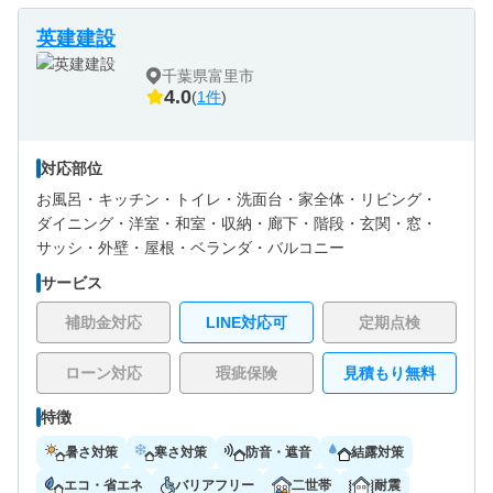
英建建設
千葉県富里市
4.0
(
1件
)
対応部位
お風呂・
キッチン・
トイレ・
洗面台・
家全体・
リビング・
ダイニング・
洋室・
和室・
収納・
廊下・
階段・
玄関・
窓・
サッシ・
外壁・
屋根・
ベランダ・バルコニー
サービス
補助金対応
LINE対応可
定期点検
ローン対応
瑕疵保険
見積もり無料
特徴
暑さ対策
寒さ対策
防音・遮音
結露対策
エコ・省エネ
バリアフリー
二世帯
耐震