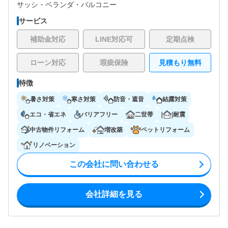
サッシ・
ベランダ・バルコニー
サービス
補助金対応
LINE対応可
定期点検
ローン対応
瑕疵保険
見積もり無料
特徴
暑さ対策
寒さ対策
防音・遮音
結露対策
エコ・省エネ
バリアフリー
二世帯
耐震
中古物件リフォーム
増改築
ペットリフォーム
リノベーション
この会社に問い合わせる
会社詳細を見る