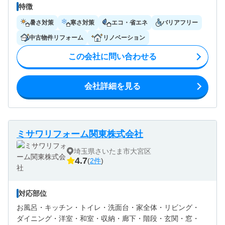
特徴
暑さ対策
寒さ対策
エコ・省エネ
バリアフリー
中古物件リフォーム
リノベーション
この会社に問い合わせる
会社詳細を見る
ミサワリフォーム関東株式会社
埼玉県さいたま市大宮区
4.7
(
2件
)
対応部位
お風呂・
キッチン・
トイレ・
洗面台・
家全体・
リビング・
ダイニング・
洋室・
和室・
収納・
廊下・
階段・
玄関・
窓・