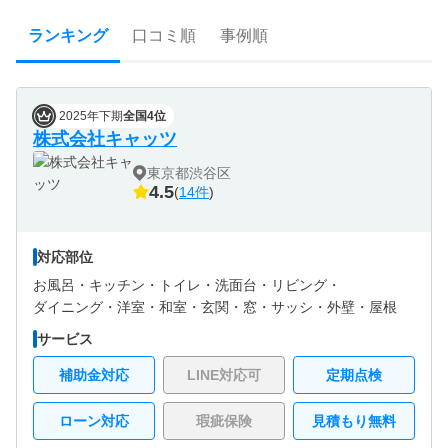
ランキング
口コミ順
事例順
2025年下期
全国4位
株式会社キャッツ
東京都渋谷区
4.5
(
14件
)
対応部位
お風呂・
キッチン・
トイレ・
洗面台・
リビング・
ダイニング・
洋室・
和室・
玄関・
窓・サッシ・
外壁・
屋根
サービス
補助金対応
LINE対応可
定期点検
ローン対応
瑕疵保険
見積もり無料