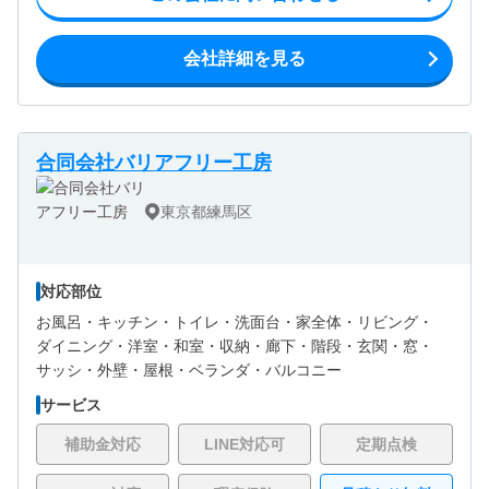
会社詳細を見る
合同会社バリアフリー工房
東京都練馬区
対応部位
お風呂・
キッチン・
トイレ・
洗面台・
家全体・
リビング・
ダイニング・
洋室・
和室・
収納・
廊下・
階段・
玄関・
窓・
サッシ・
外壁・
屋根・
ベランダ・バルコニー
サービス
補助金対応
LINE対応可
定期点検