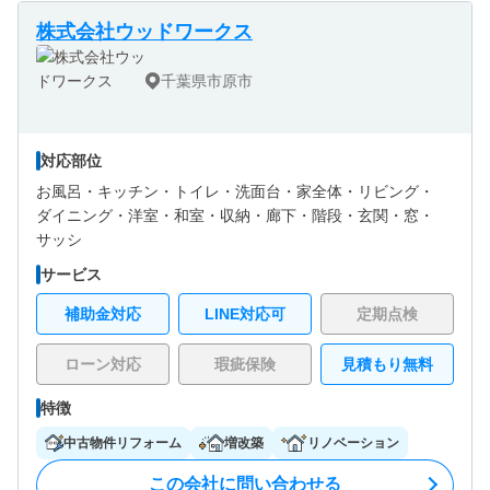
株式会社ウッドワークス
千葉県市原市
対応部位
お風呂・
キッチン・
トイレ・
洗面台・
家全体・
リビング・
ダイニング・
洋室・
和室・
収納・
廊下・
階段・
玄関・
窓・
サッシ
サービス
補助金対応
LINE対応可
定期点検
ローン対応
瑕疵保険
見積もり無料
特徴
中古物件リフォーム
増改築
リノベーション
この会社に問い合わせる