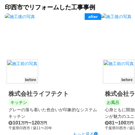
印西市でリフォームした工事事例
after
before
before
株式会社ライフテクト
株式会社ラ
キッチン
お風呂
グレーの落ち着いた色合いが印象的なシステム
心身ともに開放
キッチン
ンが魅力のユニ
101
120
81
100
万円
〜
万円
〜
万円
千葉県印西市
/ 築11〜20年
千葉県印西市
/ 築
もっと見る