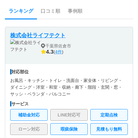
ランキング
口コミ順
事例順
株式会社ライフテクト
千葉県佐倉市
4.3
(
4件
)
対応部位
お風呂・
キッチン・
トイレ・
洗面台・
家全体・
リビング・
ダイニング・
洋室・
和室・
収納・
廊下・
階段・
玄関・
窓・
サッシ・
ベランダ・バルコニー
サービス
補助金対応
LINE対応可
定期点検
ローン対応
瑕疵保険
見積もり無料