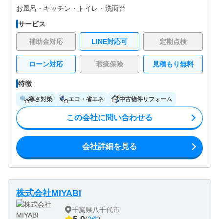
お風呂・
キッチン・
トイレ・
洗面台
サービス
補助金対応
LINE対応可
定期点検
ローン対応
瑕疵保険
見積もり無料
特徴
寒さ対策
エコ・省エネ
中古物件リフォーム
この会社に問い合わせる
会社詳細を見る
株式会社MIYABI
千葉県八千代市
5.0
(
2件
)