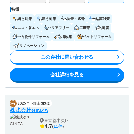
特徴
暑さ対策
寒さ対策
防音・遮音
結露対策
エコ・省エネ
バリアフリー
二世帯
耐震
中古物件リフォーム
増改築
ペットリフォーム
リノベーション
この会社に問い合わせる
会社詳細を見る
2025年下期
全国3位
株式会社GINZA
東京都中央区
4.7
(
11件
)