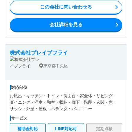
この会社に問い合わせる
会社詳細を見る
株式会社ブレイブフライ
東京都中央区
対応部位
お風呂・
キッチン・
トイレ・
洗面台・
家全体・
リビング・
ダイニング・
洋室・
和室・
収納・
廊下・
階段・
玄関・
窓・
サッシ・
外壁・
屋根・
ベランダ・バルコニー
サービス
補助金対応
LINE対応可
定期点検