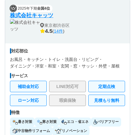
2025年下期
全国4位
株式会社キャッツ
東京都渋谷区
4.5
(
14件
)
対応部位
お風呂・
キッチン・
トイレ・
洗面台・
リビング・
ダイニング・
洋室・
和室・
玄関・
窓・サッシ・
外壁・
屋根
サービス
補助金対応
LINE対応可
定期点検
ローン対応
瑕疵保険
見積もり無料
特徴
暑さ対策
寒さ対策
エコ・省エネ
バリアフリー
中古物件リフォーム
リノベーション