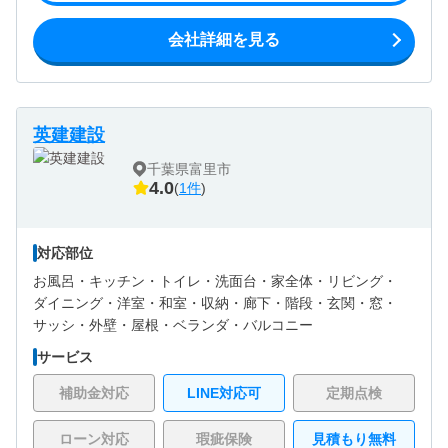
会社詳細を見る
英建建設
千葉県富里市
4.0
(
1件
)
対応部位
お風呂・
キッチン・
トイレ・
洗面台・
家全体・
リビング・
ダイニング・
洋室・
和室・
収納・
廊下・
階段・
玄関・
窓・
サッシ・
外壁・
屋根・
ベランダ・バルコニー
サービス
補助金対応
LINE対応可
定期点検
ローン対応
瑕疵保険
見積もり無料