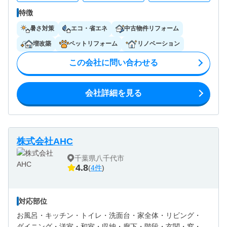
特徴
暑さ対策
エコ・省エネ
中古物件リフォーム
増改築
ペットリフォーム
リノベーション
この会社に問い合わせる
会社詳細を見る
株式会社AHC
千葉県八千代市
4.8
(
4件
)
対応部位
お風呂・
キッチン・
トイレ・
洗面台・
家全体・
リビング・
ダイニング・
洋室・
和室・
収納・
廊下・
階段・
玄関・
窓・