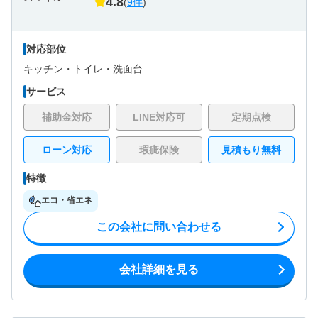
4.8
(
9件
)
対応部位
キッチン・
トイレ・
洗面台
サービス
補助金対応
LINE対応可
定期点検
ローン対応
瑕疵保険
見積もり無料
特徴
エコ・省エネ
この会社に問い合わせる
会社詳細を見る