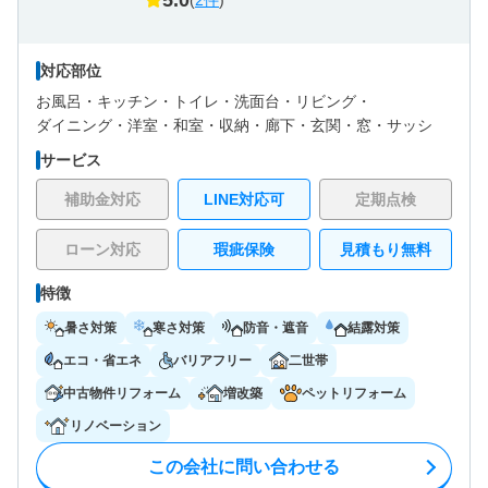
対応部位
お風呂・
キッチン・
トイレ・
洗面台・
リビング・
ダイニング・
洋室・
和室・
収納・
廊下・
玄関・
窓・サッシ
サービス
補助金対応
LINE対応可
定期点検
ローン対応
瑕疵保険
見積もり無料
特徴
暑さ対策
寒さ対策
防音・遮音
結露対策
エコ・省エネ
バリアフリー
二世帯
中古物件リフォーム
増改築
ペットリフォーム
リノベーション
この会社に問い合わせる