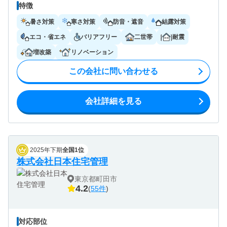
特徴
暑さ対策
寒さ対策
防音・遮音
結露対策
エコ・省エネ
バリアフリー
二世帯
耐震
増改築
リノベーション
この会社に問い合わせる
会社詳細を見る
2025年下期
全国1位
株式会社日本住宅管理
東京都町田市
4.2
(
55件
)
対応部位