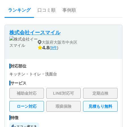
ランキング
口コミ順
事例順
株式会社イースマイル
大阪府大阪市中央区
4.8
(
9件
)
対応部位
キッチン・
トイレ・
洗面台
サービス
補助金対応
LINE対応可
定期点検
ローン対応
瑕疵保険
見積もり無料
特徴
エコ・省エネ