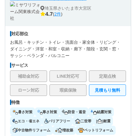
埼玉県さいたま市大宮区
4.7
(
2件
)
対応部位
お風呂・
キッチン・
トイレ・
洗面台・
家全体・
リビング・
ダイニング・
洋室・
和室・
収納・
廊下・
階段・
玄関・
窓・
サッシ・
ベランダ・バルコニー
サービス
補助金対応
LINE対応可
定期点検
ローン対応
瑕疵保険
見積もり無料
特徴
暑さ対策
寒さ対策
防音・遮音
結露対策
エコ・省エネ
バリアフリー
二世帯
耐震
中古物件リフォーム
増改築
ペットリフォーム