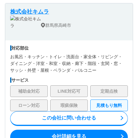
株式会社キムラ
群馬県高崎市
対応部位
お風呂・
キッチン・
トイレ・
洗面台・
家全体・
リビング・
ダイニング・
洋室・
和室・
収納・
廊下・
階段・
玄関・
窓・
サッシ・
外壁・
屋根・
ベランダ・バルコニー
サービス
補助金対応
LINE対応可
定期点検
ローン対応
瑕疵保険
見積もり無料
この会社に問い合わせる
会社詳細を見る