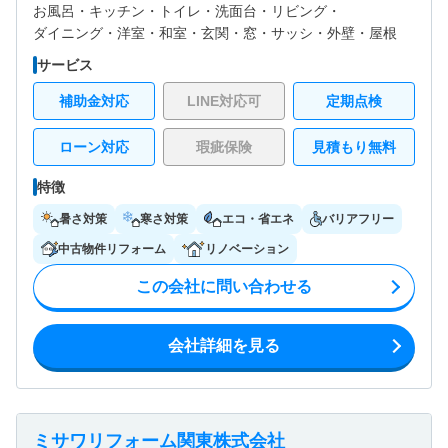
お風呂・
キッチン・
トイレ・
洗面台・
リビング・
ダイニング・
洋室・
和室・
玄関・
窓・サッシ・
外壁・
屋根
サービス
補助金対応
LINE対応可
定期点検
ローン対応
瑕疵保険
見積もり無料
特徴
暑さ対策
寒さ対策
エコ・省エネ
バリアフリー
中古物件リフォーム
リノベーション
この会社に問い合わせる
会社詳細を見る
ミサワリフォーム関東株式会社